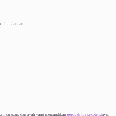
pada dedaunan.
apkan sarapan, dan ayah yang memandikan
gerobak tua sekoteng
nya.