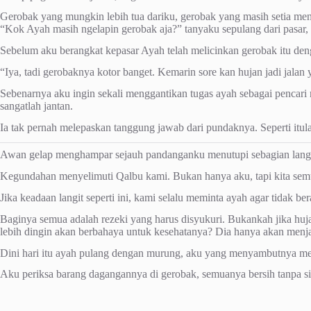
Gerobak yang mungkin lebih tua dariku, gerobak yang masih setia me
“Kok Ayah masih ngelapin gerobak aja?” tanyaku sepulang dari pasar, 
Sebelum aku berangkat kepasar Ayah telah melicinkan gerobak itu deng
“Iya, tadi gerobaknya kotor banget. Kemarin sore kan hujan jadi jala
Sebenarnya aku ingin sekali menggantikan tugas ayah sebagai pencari 
sangatlah jantan.
Ia tak pernah melepaskan tanggung jawab dari pundaknya. Seperti itulah
Awan gelap menghampar sejauh pandanganku menutupi sebagian langit 
Kegundahan menyelimuti Qalbu kami. Bukan hanya aku, tapi kita semu
Jika keadaan langit seperti ini, kami selalu meminta ayah agar tidak 
Baginya semua adalah rezeki yang harus disyukuri. Bukankah jika huj
lebih dingin akan berbahaya untuk kesehatanya? Dia hanya akan menj
Dini hari itu ayah pulang dengan murung, aku yang menyambutnya me
Aku periksa barang dagangannya di gerobak, semuanya bersih tanpa sis