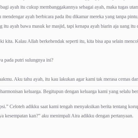
r bagi ayah itu cukup membanggakannya sebagai ayah, maka tugas utama
 mendengar ayah berbicara pada ibu dikamar mereka yang tanpa pintu,
 itu ayah bawa masuk ke masjid, tapi kenapa ayah biarin aja uang itu 
ki kita. Kalau Allah berkehendak seperti itu, kita bisa apa selain menco
 pada putri sulungnya ini?
u. Aku tahu ayah, itu kau lakukan agar kami tak merasa cemas dan te
eharmonisan keluarga. Begitupun dengan keluarga kami yang selalu be
si.” Celoteh adikku saat kami tengah menyaksikan berita tentang korup
nya kesempatan kan?” aku menimpali Aira adikku dengan pertanyaan.