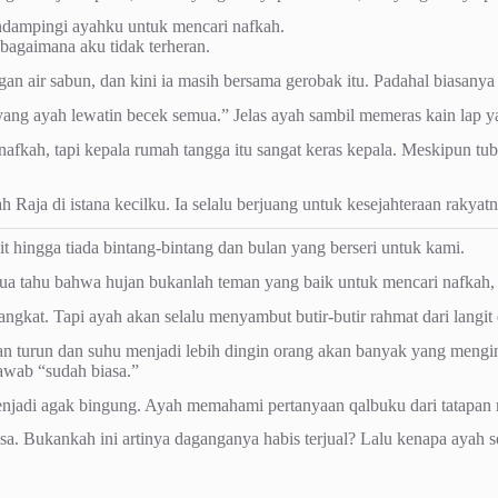
ndampingi ayahku untuk mencari nafkah.
bagaimana aku tidak terheran.
an air sabun, dan kini ia masih bersama gerobak itu. Padahal biasanya
n yang ayah lewatin becek semua.” Jelas ayah sambil memeras kain lap 
nafkah, tapi kepala rumah tangga itu sangat keras kepala. Meskipun tu
 Raja di istana kecilku. Ia selalu berjuang untuk kesejahteraan rakyatn
hingga tiada bintang-bintang dan bulan yang berseri untuk kami.
a tahu bahwa hujan bukanlah teman yang baik untuk mencari nafkah, s
berangkat. Tapi ayah akan selalu menyambut butir-butir rahmat dari lan
an turun dan suhu menjadi lebih dingin orang akan banyak yang mengi
awab “sudah biasa.”
njadi agak bingung. Ayah memahami pertanyaan qalbuku dari tatapan 
a. Bukankah ini artinya daganganya habis terjual? Lalu kenapa ayah s