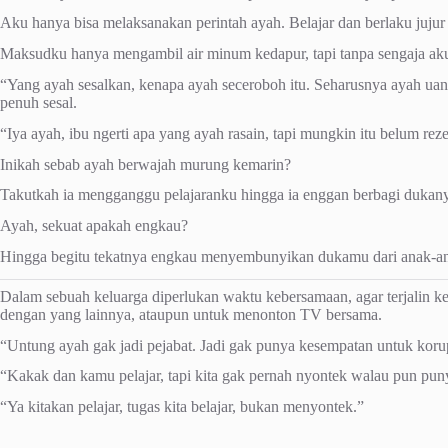
Aku hanya bisa melaksanakan perintah ayah. Belajar dan berlaku juju
Maksudku hanya mengambil air minum kedapur, tapi tanpa sengaja aku
“Yang ayah sesalkan, kenapa ayah seceroboh itu. Seharusnya ayah uang
penuh sesal.
“Iya ayah, ibu ngerti apa yang ayah rasain, tapi mungkin itu belum reze
Inikah sebab ayah berwajah murung kemarin?
Takutkah ia mengganggu pelajaranku hingga ia enggan berbagi dukanya
Ayah, sekuat apakah engkau?
Hingga begitu tekatnya engkau menyembunyikan dukamu dari anak-anakm
Dalam sebuah keluarga diperlukan waktu kebersamaan, agar terjalin k
dengan yang lainnya, ataupun untuk menonton TV bersama.
“Untung ayah gak jadi pejabat. Jadi gak punya kesempatan untuk korup
“Kakak dan kamu pelajar, tapi kita gak pernah nyontek walau pun pu
“Ya kitakan pelajar, tugas kita belajar, bukan menyontek.”