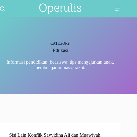
Skip
2 Comments
1 Comment
to
content
CATEGORY
Edukasi
Informasi pendidikan, beasiswa, tips mengajarkan anak,
pembelajaran masyarakat.
Sisi Lain Konflik Sayyidina Ali dan Muawiyah,