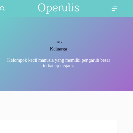
Skip
19 Comments
4 Comments
1 Comment
to
content
TAG
Keluarga
Kelompok kecil manusia yang memilki pengaruh besar
terhadap negara.