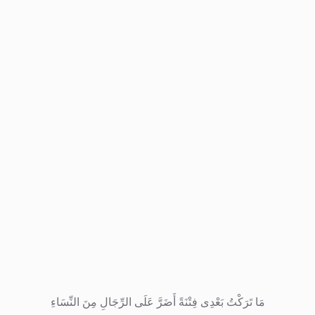
مَا تَرَكْتُ بَعْدِى فِتْنَةً أَضَرَّ عَلَى الرِّجَالِ مِنَ النِّسَاءِ