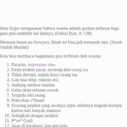
Ibnu Hajar mengatakan bahwa wanita adalah godaan terbesar bagi
para pria melebihi hal lainnya. (Fathul Bari, 9: 138)
Menurut Imam an-Nawawi, fitnah ini bisa jadi termasuk istri. (Syarh
Shahih Muslim)
Kita bisa membaca bagaimana pria terfitnah oleh wanita:
Pacaran,
terjerumus zina
Demi teraktir pacar, nyolong duit
orang tua
Tidak direstui, malah benci orang tua
Gak bisa tidur, mikirin doi
Stalking medsos mantan
Gelut demi rebutan cewek
Tergoda istri orang
Pelecehan s*ksual
Seorang pejabat yang awalnya jujur, akhirnya tergoda korupsi
karena istri banyak maunya
Selingkuh dengan pelakor
P*rn* Grafi
Jajan di lokalisasi, dan lain-lain.