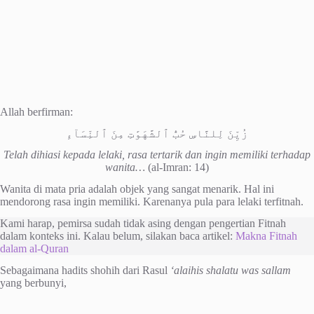
Allah berfirman:
زُيِّنَ لِلنَّاسِ حُبُّ ٱلشَّهَوَٰتِ مِنَ ٱلنِّسَآءِ
Telah dihiasi kepada lelaki, rasa tertarik dan ingin memiliki terhadap
wanita…
(al-Imran: 14)
Wanita di mata pria adalah objek yang sangat menarik. Hal ini
mendorong rasa ingin memiliki. Karenanya pula para lelaki terfitnah.
Kami harap, pemirsa sudah tidak asing dengan pengertian Fitnah
dalam konteks ini. Kalau belum, silakan baca artikel:
Makna Fitnah
dalam al-Quran
Sebagaimana hadits shohih dari Rasul
‘alaihis shalatu was sallam
yang berbunyi,