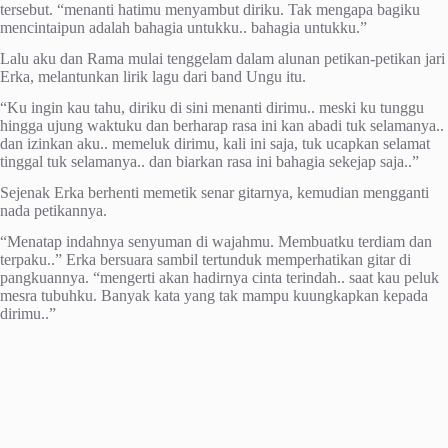
tersebut. “menanti hatimu menyambut diriku. Tak mengapa bagiku
mencintaipun adalah bahagia untukku.. bahagia untukku.”
Lalu aku dan Rama mulai tenggelam dalam alunan petikan-petikan jari
Erka, melantunkan lirik lagu dari band Ungu itu.
“Ku ingin kau tahu, diriku di sini menanti dirimu.. meski ku tunggu
hingga ujung waktuku dan berharap rasa ini kan abadi tuk selamanya..
dan izinkan aku.. memeluk dirimu, kali ini saja, tuk ucapkan selamat
tinggal tuk selamanya.. dan biarkan rasa ini bahagia sekejap saja..”
Sejenak Erka berhenti memetik senar gitarnya, kemudian mengganti
nada petikannya.
“Menatap indahnya senyuman di wajahmu. Membuatku terdiam dan
terpaku..” Erka bersuara sambil tertunduk memperhatikan gitar di
pangkuannya. “mengerti akan hadirnya cinta terindah.. saat kau peluk
mesra tubuhku. Banyak kata yang tak mampu kuungkapkan kepada
dirimu..”