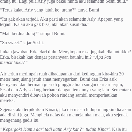
orang itu. Lagi pula Arly juga bakal minta aku selametin Seshi dulu.”
“Terus kalau Arly yang jatuh ke jurang?” tanya Bumi
“Itu gak akan terjadi. Aku pasti akan selametin Arly. Apapun yang
terjadi. Kalau aku gak bisa, aku akan susul dia.”
“Mati berdua dong?” simpul Bumi.
“So sweet.” Ujar Seshi.
Itukah jawaban Erka dari dulu. Menyimpan rasa jugakah dia untukku?
Erka, bisakah kau dengar pertanyaan batinku ini?
“Apa kau
mencintaiku?”
Air terjun merimpah ruah dihadapanku dari ketinggian kira-kira 30
meter menjulang jatuh amat menyegarkan. Bumi dan Erka asik
bernyanyi dan bermain gitar di pinggir aliran sungai dari air terjun,
Seshi dan Arly sedang berbaur dengan temannya yang lain. Sementara
aku menyendiri dibawah pohon rindang sambil memperhatikan
mereka.
Sejenak aku terpikirkan Kinari, jika dia masih hidup mungkin dia akan
ada di sini juga. Menghela nafas dan memejamkan mata, aku sejenak
mengenang gadis itu.
“
Kepergok! Kamu dari tadi liatin Arly kan?” tuduh Kinari.
Kala itu