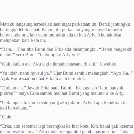
Mataku langsung terbelalak saat ingat perkataan itu. Detak jantungku
berdegup lebih cepat. Kinari, itu perkataan yang menyadarkanku
bahwa ada pria lain yang mungkin ada di hati Arly. Aku tak bisa
melupakan kata-kata itu.
“Ram..” Tiba-tiba Bumi dan Erka ada disampingku. “Betah banget sih
di sini!” seru Bumi. “Gabung ke Arly yuk!”
“Gak, kalian aja. Aku lagi nikmatin suasana di sini.” Jawabku.
“Ya udah, nanti nyusul ya.” Ujar Bumi sambil melangkah. “Ayo Ka.!”
Ajak Bumi saat melihat Erka malah terduduk.
“Duluan aja.” Jawab Erka pada Bumi. “Kenapa sih Ram, banyak
pikiran?” tanya Erka sambil melihat Bumi yang meluncur ke Arly.
“Gak juga sih. Cuma satu yang aku pikirin, Arly. Tapi, kepikiran dia
jadi bercabang.”
“Chie..”
“Erka, aku sebentar lagi berangkat ke luar kota. Kita bakal gak ketemu
dalam waktu lama.” Aku mulai mengambil pembahasan serius. “ada