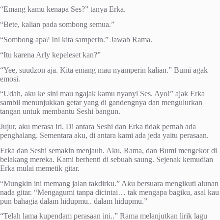
“Emang kamu kenapa Ses?” tanya Erka.
“Bete, kalian pada sombong semua.”
“Sombong apa? Ini kita samperin.” Jawab Rama.
“Itu karena Arly kepeleset kan?”
“Yee, suudzon aja. Kita emang mau nyamperin kalian.” Bumi agak
emosi.
“Udah, aku ke sini mau ngajak kamu nyanyi Ses. Ayo!” ajak Erka
sambil menunjukkan getar yang di gandengnya dan mengulurkan
tangan untuk membantu Seshi bangun.
Jujur, aku merasa iri. Di antara Seshi dan Erka tidak pernah ada
penghalang. Sementara aku, di antara kami ada jeda yaitu perasaan.
Erka dan Seshi semakin menjauh. Aku, Rama, dan Bumi mengekor di
belakang mereka. Kami berhenti di sebuah saung. Sejenak kemudian
Erka mulai memetik gitar.
“Mungkin ini memang jalan takdirku.” Aku bersuara mengikuti alunan
nada gitar. “Mengagumi tanpa dicintai… tak mengapa bagiku, asal kau
pun bahagia dalam hidupmu.. dalam hidupmu.”
“Telah lama kupendam perasaan ini..” Rama melanjutkan lirik lagu