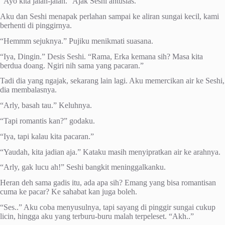
“Ayo kita jalan-jalan.” Ajak Seshi antusias.
Aku dan Seshi menapak perlahan sampai ke aliran sungai kecil, kami
berhenti di pinggirnya.
“Hemmm sejuknya.” Pujiku menikmati suasana.
“Iya, Dingin.” Desis Seshi. “Rama, Erka kemana sih? Masa kita
berdua doang. Ngiri nih sama yang pacaran.”
Tadi dia yang ngajak, sekarang lain lagi. Aku memercikan air ke Seshi,
dia membalasnya.
“Arly, basah tau.” Keluhnya.
“Tapi romantis kan?” godaku.
“Iya, tapi kalau kita pacaran.”
“Yaudah, kita jadian aja.” Kataku masih menyipratkan air ke arahnya.
“Arly, gak lucu ah!” Seshi bangkit meninggalkanku.
Heran deh sama gadis itu, ada apa sih? Emang yang bisa romantisan
cuma ke pacar? Ke sahabat kan juga boleh.
“Ses..” Aku coba menyusulnya, tapi sayang di pinggir sungai cukup
licin, hingga aku yang terburu-buru malah terpeleset. “Akh..”