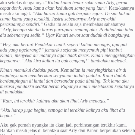
aku sekelas dengannya
.
“Kalau kamu benar suka sama Arly, gerak
cepat donk. Atau kamu akan keduluan sama yang lain
.
”
Kata-katanya
masih aku ingat.
“Aku harap kamu gak berpikir egois. Di sini bukan
cuma kamu yang tersakiti. Justru sebenarnya Arly menyakiti
perasaannya sendiri.”
Gadis itu selalu saja membahas sahabatnya.
“Arly, kenapa sih dia harus pura-pura senang gitu. Padahal aku tahu
dia sebenarnya sedih.” Ujar Kinari sewot saat duduk di bangkunya.
“Hey, aku heran! Pendekar cantik seperti kalian menagis, apa gak
ada yang ngelarang?” jemariku sejenak menyentuh pipi lembut
Kinari, menyeka air matanya agar tidak deras. Kinari menggelengkan
kepalanya. “Aku kira kalian itu gak cengeng!” tambahku meledek.
Kinari memukul dadaku pelan. Kemudian ia menyingkirkan air di
wajahnya dan memberikan senyuman indah padaku. Kami duduk
berdampingan di lantai dan bersandar pada dinding. Tak lama aku
merasa pundakku sediki
t
berat. Rupanya kinari meletakkan kepalanya
di pundakku.
“Ram, ini terakhir kalinya aku akan lihat Arly menagis.”
“Aku harap juga begitu, semoga ini terakhir kalinya aku lihat dia
begitu.
”
Aku gak pernah nyangka itu akan jadi perbincangan terakhir kami.
Bahkan masih jelas di benakku saat Arly dan Kinari berpelukan setelah