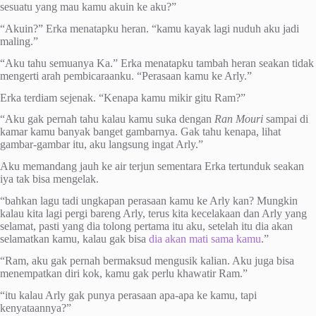
sesuatu yang mau kamu akuin ke aku?”
“Akuin?” Erka menatapku heran. “kamu kayak lagi nuduh aku jadi
maling.”
“Aku tahu semuanya Ka.” Erka menatapku tambah heran seakan tidak
mengerti arah pembicaraanku. “Perasaan kamu ke Arly.”
Erka terdiam sejenak. “Kenapa kamu mikir gitu Ram?”
“Aku gak pernah tahu kalau kamu suka dengan
Ran Mouri
sampai di
kamar kamu banyak banget gambarnya. Gak tahu kenapa, lihat
gambar-gambar itu, aku langsung ingat Arly.”
Aku memandang jauh ke air terjun sementara Erka tertunduk seakan
iya tak bisa mengelak.
“bahkan lagu tadi ungkapan perasaan kamu ke Arly kan? Mungkin
kalau kita lagi pergi bareng Arly, terus kita kecelakaan dan Arly yang
selamat, pasti yang dia tolong pertama itu aku, setelah itu dia akan
selamatkan kamu, kalau gak bisa
dia akan mati sama kamu
.”
“Ram, aku gak pernah bermaksud mengusik kalian. Aku juga bisa
menempatkan diri kok, kamu gak perlu khawatir Ram.”
“itu kalau Arly gak punya perasaan apa-apa ke kamu, tapi
kenyataannya?”