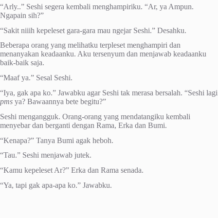
“Arly..” Seshi segera kembali menghampiriku. “Ar, ya Ampun.
Ngapain sih?”
“Sakit niiih kepeleset gara-gara mau ngejar Seshi.” Desahku.
Beberapa orang yang melihatku terpleset menghampiri dan
menanyakan keadaanku. Aku tersenyum dan menjawab keadaanku
baik-baik saja.
“Maaf ya.” Sesal Seshi.
“Iya, gak apa ko.” Jawabku agar Seshi tak merasa bersalah. “Seshi lagi
pms
ya? Bawaannya bete begitu?”
Seshi mengangguk. Orang-orang yang mendatangiku kembali
menyebar dan berganti dengan Rama, Erka dan Bumi.
“Kenapa?” Tanya Bumi agak heboh.
“Tau.” Seshi menjawab jutek.
“Kamu kepeleset Ar?” Erka dan Rama senada.
“Ya, tapi gak apa-apa ko.” Jawabku.