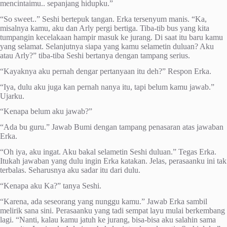
mencintaimu.. sepanjang hidupku.”
“So sweet..” Seshi bertepuk tangan. Erka tersenyum manis. “Ka,
misalnya kamu, aku dan Arly pergi bertiga. Tiba-tib bus yang kita
tumpangin kecelakaan hampir masuk ke jurang. Di saat itu baru kamu
yang selamat. Selanjutnya siapa yang kamu selametin duluan? Aku
atau Arly?” tiba-tiba Seshi bertanya dengan tampang serius.
“Kayaknya aku pernah dengar pertanyaan itu deh?” Respon Erka.
“Iya, dulu aku juga kan pernah nanya itu, tapi belum kamu jawab.”
Ujarku.
“Kenapa belum aku jawab?”
“Ada bu guru.” Jawab Bumi dengan tampang penasaran atas jawaban
Erka.
“Oh iya, aku ingat. Aku bakal selametin Seshi duluan.” Tegas Erka.
Itukah jawaban yang dulu ingin Erka katakan. Jelas, perasaanku ini tak
terbalas. Seharusnya aku sadar itu dari dulu.
“Kenapa aku Ka?” tanya Seshi.
“Karena, ada seseorang yang nunggu kamu.” Jawab Erka sambil
melirik sana sini. Perasaanku yang tadi sempat layu mulai berkembang
lagi. “Nanti, kalau kamu jatuh ke jurang, bisa-bisa aku salahin sama