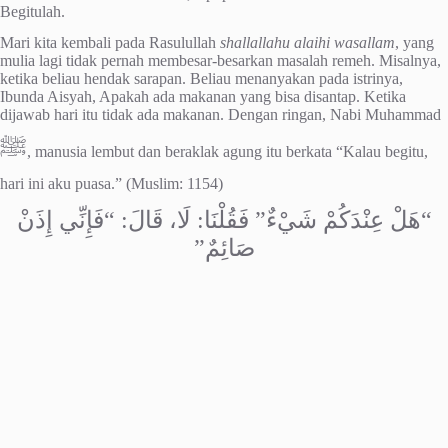
Begitulah.
Mari kita kembali pada Rasulullah
shallallahu alaihi wasallam
, yang
mulia lagi tidak pernah membesar-besarkan masalah remeh. Misalnya,
ketika beliau hendak sarapan. Beliau menanyakan pada istrinya,
Ibunda Aisyah, Apakah ada makanan yang bisa disantap. Ketika
dijawab hari itu tidak ada makanan. Dengan ringan, Nabi Muhammad
ﷺ
, manusia lembut dan beraklak agung itu berkata “Kalau begitu,
hari ini aku puasa.” (Muslim: 1154)
“هَلْ عِنْدَكُمْ شَيْءٌ” فَقُلْنَا: لَا، قَالَ: “فَإِنِّي إِذَنْ
صَائِمٌ”