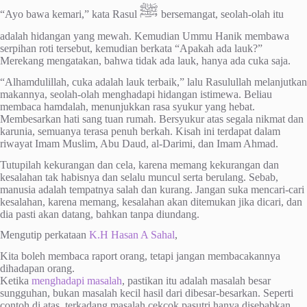
ﷺ
“Ayo bawa kemari,” kata Rasul
bersemangat, seolah-olah itu
adalah hidangan yang mewah. Kemudian Ummu Hanik membawa
serpihan roti tersebut, kemudian berkata “Apakah ada lauk?”
Merekang mengatakan, bahwa tidak ada lauk, hanya ada cuka saja.
“Alhamdulillah, cuka adalah lauk terbaik,” lalu Rasulullah melanjutkan
makannya, seolah-olah menghadapi hidangan istimewa. Beliau
membaca hamdalah, menunjukkan rasa syukur yang hebat.
Membesarkan hati sang tuan rumah. Bersyukur atas segala nikmat dan
karunia, semuanya terasa penuh berkah. Kisah ini terdapat dalam
riwayat Imam Muslim, Abu Daud, al-Darimi, dan Imam Ahmad.
Tutupilah kekurangan dan cela, karena memang kekurangan dan
kesalahan tak habisnya dan selalu muncul serta berulang. Sebab,
manusia adalah tempatnya salah dan kurang. Jangan suka mencari-cari
kesalahan, karena memang, kesalahan akan ditemukan jika dicari, dan
dia pasti akan datang, bahkan tanpa diundang.
Mengutip perkataan
K.H Hasan A Sahal
,
Kita boleh membaca raport orang, tetapi jangan membacakannya
dihadapan orang.
Ketika
menghadapi masalah
, pastikan itu adalah masalah besar
sungguhan, bukan masalah kecil hasil dari dibesar-besarkan. Seperti
contoh di atas, terkadang masalah cekcok pasutri hanya disebabkan