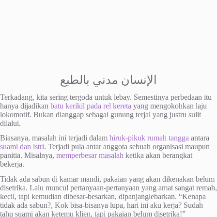
الإنسان مدني بالطبع
Terkadang, kita sering tergoda untuk lebay. Semestinya perbedaan itu
hanya dijadikan
batu kerikil pada rel kereta
yang mengokohkan laju
lokomotif. Bukan dianggap sebagai gunung terjal yang justru sulit
dilalui.
Biasanya, masalah ini terjadi dalam
hiruk-pikuk rumah tangga
antara
suami dan istri
. Terjadi pula antar anggota sebuah organisasi maupun
panitia. Misalnya,
memperbesar masalah
ketika akan berangkat
bekerja.
Tidak ada sabun di kamar mandi, pakaian yang akan dikenakan belum
disetrika. Lalu muncul pertanyaan-pertanyaan yang amat sangat remah,
kecil, tapi kemudian dibesar-besarkan, dipanjanglebarkan. “Kenapa
tidak ada sabun?, Kok bisa-bisanya lupa, hari ini aku kerja? Sudah
tahu suami akan ketemu klien, tapi pakaian belum disetrika!”