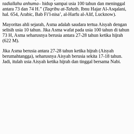
r
adiallahu anhuma
– hidup sampai usia 100 tahun dan meninggal
antara 73 dan 74 H.” (
Taqribu at-Tahzib
, Ibnu Hajar Al-Asqalani,
hal. 654, Arabic, Bab Fi’l-nisa’, al-Harfu al-Alif, Lucknow).
Mayoritas ahli sejarah, Asma adalah saudara tertua Aisyah dengan
selisih usia 10 tahun. Jika Asma wafat pada usia 100 tahun di tahun
73 H, Asma seharusnya berusia antara 27-28 tahun ketika hijrah
(622 M).
Jika Asma berusia antara 27-28 tahun ketika hijrah (Aisyah
berumahtangga), seharusnya Aisyah berusia sekita 17-18 tahun.
Jadi, itulah usia Aisyah ketika hijrah dan tinggal bersama Nabi.