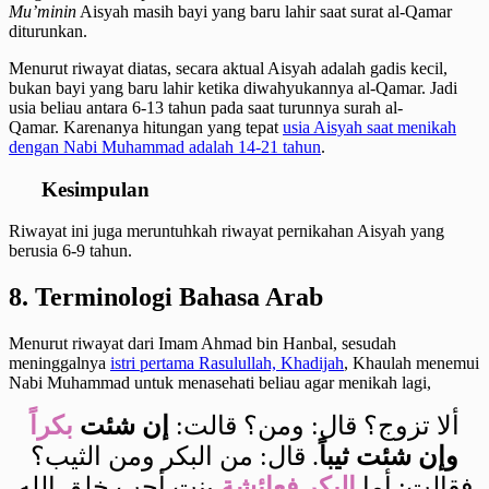
Mu’minin
Aisyah masih bayi yang baru lahir saat surat al-Qamar
diturunkan.
Menurut riwayat diatas, secara aktual Aisyah adalah gadis kecil,
bukan bayi yang baru lahir ketika diwahyukannya al-Qamar. Jadi
usia beliau antara 6-13 tahun pada saat turunnya surah al-
Qamar. Karenanya hitungan yang tepat
usia Aisyah saat menikah
dengan Nabi Muhammad adalah 14-21 tahun
.
Kesimpulan
Riwayat ini juga meruntuhkah riwayat pernikahan Aisyah yang
berusia 6-9 tahun.
8. Terminologi Bahasa Arab
Menurut riwayat dari Imam Ahmad bin Hanbal, sesudah
meninggalnya
istri pertama Rasulullah, Khadijah
, Khaulah menemui
Nabi Muhammad untuk menasehati beliau agar menikah lagi,
ألا تزوج؟ قال: ومن؟ قالت:
إن شئت
بكراً
وإن شئت ثيباً
. قال: من البكر ومن الثيب؟
فقالت: أما
البكر فعائشة
بنت أحب خلق الله