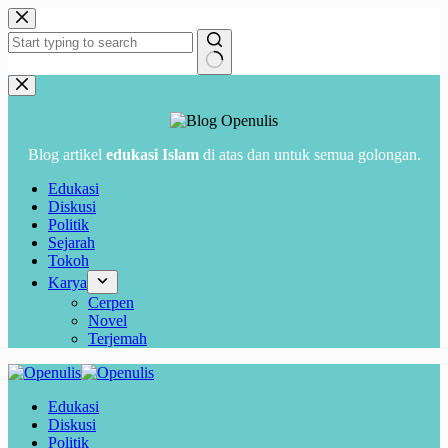
Skip
to
content
No
results
Blog artikel
edukasi Islam
di atas dan untuk semua golongan.
Edukasi
Diskusi
Politik
Sejarah
Tokoh
Karya
Cerpen
Novel
Terjemah
Edukasi
Diskusi
Politik