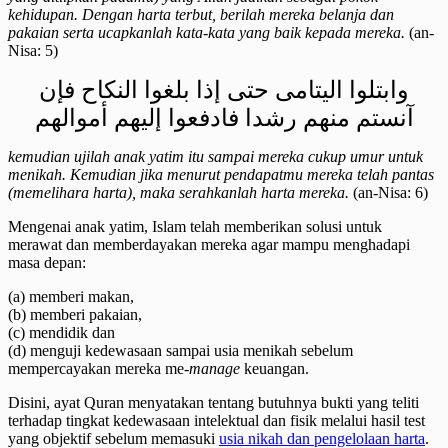
kehidupan. Dengan harta terbut, berilah mereka belanja dan
pakaian serta ucapkanlah kata-kata yang baik kepada mereka.
(an-
Nisa: 5)
وابتلوا اليتامى حتى إذا بلغوا النكاح فإن
آنستم منهم رشدا فادفعوا إليهم أموالهم
kemudian ujilah anak yatim itu sampai mereka cukup umur untuk
menikah. Kemudian jika menurut pendapatmu mereka telah pantas
(memelihara harta), maka serahkanlah harta mereka.
(an-Nisa: 6)
Mengenai anak yatim, Islam telah memberikan solusi untuk
merawat dan memberdayakan mereka agar mampu menghadapi
masa depan:
(a) memberi makan,
(b) memberi pakaian,
(c) mendidik dan
(d) menguji kedewasaan sampai usia menikah sebelum
mempercayakan mereka me
-manage
keuangan.
Disini, ayat Quran menyatakan tentang butuhnya bukti yang teliti
terhadap tingkat kedewasaan intelektual dan fisik melalui hasil test
yang objektif sebelum memasuki
usia nikah dan pengelolaan harta
.