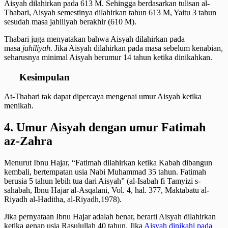
Aisyah dilahirkan pada 613 M. Sehingga berdasarkan tulisan al-
Thabari, Aisyah semestinya dilahirkan tahun 613 M, Yaitu 3 tahun
sesudah masa jahiliyah berakhir (610 M).
Thabari juga menyatakan bahwa Aisyah dilahirkan pada
masa
jahiliyah.
Jika Aisyah dilahirkan pada masa sebelum kenabian
,
seharusnya minimal Aisyah berumur 14 tahun ketika dinikahkan.
Kesimpulan
At-Thabari tak dapat dipercaya mengenai umur Aisyah ketika
menikah.
4. Umur Aisyah dengan umur Fatimah
az-Zahra
Menurut Ibnu Hajar, “Fatimah dilahirkan ketika Kabah dibangun
kembali, bertempatan usia Nabi Muhammad 35 tahun. Fatimah
berusia 5 tahun lebih tua dari Aisyah” (al-Isabah fi Tamyizi s-
sahabah, Ibnu Hajar al-Asqalani, Vol. 4, hal. 377, Maktabatu al-
Riyadh al-Haditha, al-Riyadh,1978).
Jika pernyataan Ibnu Hajar adalah benar, berarti Aisyah dilahirkan
ketika genap usia Rasulullah 40 tahun. Jika
Aisyah dinikahi pada