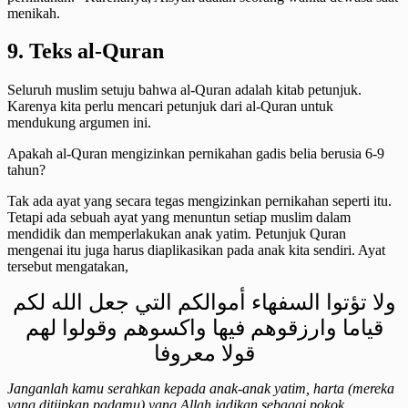
menikah.
9. Teks al-Quran
Seluruh muslim setuju bahwa al-Quran adalah kitab petunjuk.
Karenya kita perlu mencari petunjuk dari al-Quran untuk
mendukung argumen ini.
Apakah al-Quran mengizinkan pernikahan gadis belia berusia 6-9
tahun?
Tak ada ayat yang secara tegas mengizinkan pernikahan seperti itu.
Tetapi ada sebuah ayat yang menuntun setiap muslim dalam
mendidik dan memperlakukan anak yatim. Petunjuk Quran
mengenai itu juga harus diaplikasikan pada anak kita sendiri. Ayat
tersebut mengatakan,
ولا تؤتوا السفهاء أموالكم التي جعل الله لكم
قياما وارزقوهم فيها واكسوهم وقولوا لهم
قولا معروفا
Janganlah kamu serahkan kepada anak-anak yatim, harta (mereka
yang ditiipkan padamu) yang Allah jadikan sebagai pokok