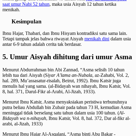
saat umur Nabi 52 tahun
, maka usia Aisyah 12 tahun ketika
menikah.
Kesimpulan
Ibnu Hajar, Thabari, dan Ibnu Hisyam kontradiksi satu sama lain.
Tetapi tampak jelas bahwa riwayat Aisyah
menikah dini
dalam usia
antar 6-9 tahun adalah cerita tak berdasar.
5. Umur Aisyah dihitung dari umur Asma
Menurut Abdurrahman bin Abi Zannad, “Asma selisih 10 tahun
lebih tua dari Aisyah (S
iyar A’lama an-Nubala
, az-Zahabi, Vol. 2,
hal. 289, Mu’assasatur-risalah, Beirut, 1992). Ibnu Katsir juga
menulis hal yang sama. (al-Bidayah wan nihayah, Ibnu Katsir, Vol.
8, hal. 371, Darul-Fikr al-Arabi, Al-Jizah, 1933).
Menurut Ibnu Katsir, Asma menyaksiakan peristiwa terbunuhnya
putra beliau Abdullah bin Zubair pada tahun 73 H, kemudian Asma
meninggal tidak berselang satu tahun dalam usia 100 tahun. (
Al-
Bidayah wa n-nihayah
, Ibnu Katsir, Vol. 8, hal. 372, Dar al-fikr al-
arabi, al-Jizah, 1933)
Menurut Ibnu Hajar Al-Asqalani, “Asma binti Abu Bakar -