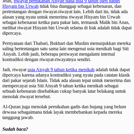
Jelas,
riwayat pernikahan Aisyah pada usia 9 tahun oleh hadits
Hisyam bin Urwah
tidak bisa dianggap sebagai kebenaran, dan
pertentangan dengan riwayat-riwayat lain. Lebih dari itu, tidak ada
alasan yang nyata untuk menerima riwayat Hisyam bin Urwah
sebagai kebenaran ketika para pakar lain, termasuk Malik bin Anas,
melihat riwayat Hisyam bin Urwah selama di Irak adalah tidak dapat
dipercaya.
Pernyataan dari Thabari, Bukhari dan Muslim menunjukkan mereka
saling bertentangan satu sama lain mengenai usia menikah bagi Siti
Aisyah. Lebih jauh, beberapa periwayat mengalami internal
kontradiksi dengan riwayat-riwayatnya sendiri.
Jadi, riwayat
usia Aisyah 9 tahun ketika menikah
adalah tidak dapat
dipercaya karena adanya kontradiksi yang nyata pada catatan klasik
dari pakar sejarah Islam. Tidak ada alasan tepat untuk menerima dan
mempercayai usia Siti Aisyah 9 tahun ketika menikah sebagai
sebuah kebenaran disebabkan cukup banyak latar belakang untuk
menolak riwayat tersebut.
Al-Quran juga menolak pernikahan gadis dan bujang yang belum
dewasa sebagaimana tidak layak membebankan kepada mereka
tanggung jawab.
Sudah baca?