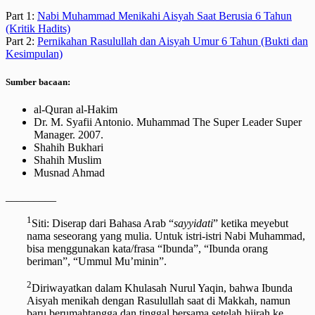
Part 1:
Nabi Muhammad Menikahi Aisyah Saat Berusia 6 Tahun
(Kritik Hadits)
Part 2:
Pernikahan Rasulullah dan Aisyah Umur 6 Tahun (Bukti dan
Kesimpulan)
Sumber bacaan:
al-Quran al-Hakim
Dr. M. Syafii Antonio. Muhammad The Super Leader Super
Manager. 2007.
Shahih Bukhari
Shahih Muslim
Musnad Ahmad
_________
1
Siti: Diserap dari Bahasa Arab “
sayyidati
” ketika meyebut
nama seseorang yang mulia. Untuk istri-istri Nabi Muhammad,
bisa menggunakan kata/frasa “Ibunda”, “Ibunda orang
beriman”, “Ummul Mu’minin”.
2
Diriwayatkan dalam Khulasah Nurul Yaqin, bahwa Ibunda
Aisyah menikah dengan Rasulullah saat di Makkah, namun
baru berumahtangga dan tinggal bersama setelah hijrah ke