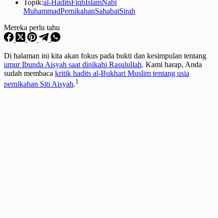
Topik:
al-Hadits
Fiqh
Islam
Nabi
Muhammad
Pernikahan
Sahabat
Sirah
Mereka perlu tahu
Di halaman ini kita akan fokus pada bukti dan kesimpulan tentang
umur Ibunda Aisyah saat dinikahi Rasulullah
. Kami harap, Anda
sudah membaca
kritik hadits al-Bukhari Muslim tentang usia
1
pernikahan Siti Aisyah
.