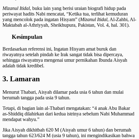
Mizanul Itidal
, buku lain yang berisi uraian biografi hidup pada
periwayat hadits Nabi mencatat, “Ketika tua, terlihat kemuduran
yang mencolok pada ingatan Hisyam” (
Mizanul Itidal
, Al-Zahbi, Al-
Maktabah al-Athriyyah, Sheikhupura, Pakistan, Vol. 4, hal. 301).
Kesimpulan
Berdasarkan referensi ini, Ingatan Hisyam amat buruk dan
riwayatnya setelah pindah ke Irak sangat tidak bisa dipercaya,
sehingga riwayatnya mengenai umur pernikahan Ibunda Aisyah
adalah tidak kredibel.
3. Lamaran
Menurut Thabari, Aisyah dilamar pada usia 6 tahun dan mulai
berumah tangga pada usia 9 tahun.
Tetapi, di bagian lain al-Thabari mengatakan: “4 anak Abu Bakar
as-Shiddiq dilahirkan dari kedua istrinya sebelum Nabi Muhammad
mendapat wahyu.”
Jika Aisyah dikhitbah 620 M (Aisyah umur 6 tahun) dan berumah
tangga tahun 623/624 M (usia 9 tahun), ini mengindikasikan bahwa