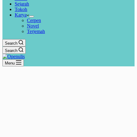
Sejarah
Tokoh
Karya
Cerpen
Novel
Terjemah
Search
Search
Menu