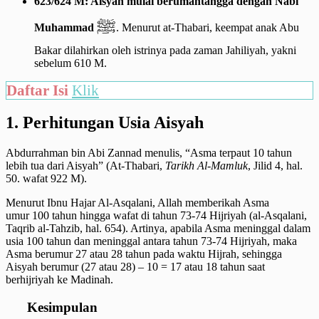
623/624 M: Aisyah mulai berumahtangga dengan Nabi
ﷺ
Muhammad
. Menurut at-Thabari, keempat anak Abu
Bakar dilahirkan oleh istrinya pada zaman Jahiliyah, yakni
sebelum 610 M.
Daftar Isi
Klik
1. Perhitungan Usia Aisyah
Abdurrahman bin Abi Zannad menulis, “Asma terpaut 10 tahun
lebih tua dari Aisyah” (At-Thabari,
Tarikh Al-Mamluk
, Jilid 4, hal.
50. wafat 922 M).
Menurut Ibnu Hajar Al-Asqalani, Allah memberikah Asma
umur 100 tahun hingga wafat di tahun 73-74 Hijriyah (al-Asqalani,
Taqrib al-Tahzib, hal. 654). Artinya, apabila Asma meninggal dalam
usia 100 tahun dan meninggal antara tahun 73-74 Hijriyah, maka
Asma berumur 27 atau 28 tahun pada waktu Hijrah, sehingga
Aisyah berumur (27 atau 28) – 10 = 17 atau 18 tahun saat
berhijriyah ke Madinah.
Kesimpulan