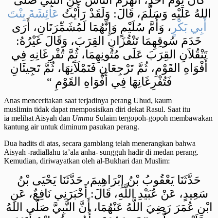
اللهُ عَلَيْهِ وَسَلَّمَ، قَالَ: وَلَقَدْ رَأَيْتُ
عَائِشَةَ بِنْتَ
أَبِي بَكْرٍ
، وَأُمَّ سُلَيْمٍ وَإِنَّهُمَا لَمُشَمِّرَتَانِ، أَرَى
خَدَمَ سُوقِهِمَا تَنْقُزَانِ القِرَبَ، وَقَالَ غَيْرُهُ:
تَنْقُلاَنِ القِرَبَ عَلَى مُتُونِهِمَا، ثُمَّ تُفْرِغَانِهِ فِي
أَفْوَاهِ القَوْمِ، ثُمَّ تَرْجِعَانِ فَتَمْلَآَنِهَا، ثُمَّ تَجِيئَانِ
فَتُفْرِغَانِهَا فِي أَفْوَاهِ القَوْمِ “
Anas menceritakan saat terjadinya perang Uhud, kaum
muslimin tidak dapat memposisikan diri dekat Rasul. Saat itu
ia melihat Aisyah dan
Ummu
Sulaim tergopoh-gopoh membawakan
kantung air untuk diminum pasukan perang.
Dua hadits di atas, secara gamblang telah menerangkan bahwa
Aisyah -radiallahu ta’ala anha- sungguh hadir di medan perang.
Kemudian, diriwayatkan oleh al-Bukhari dan Muslim:
حَدَّثَنَا يَعْقُوبُ بْنُ إِبْرَاهِيمَ، حَدَّثَنَا يَحْيَى بْنُ
سَعِيدٍ، عَنْ عُبَيْدِ اللَّهِ، قَالَ: أَخْبَرَنِي نَافِعٌ، عَنِ
ابْنِ عُمَرَ رَضِيَ اللَّهُ عَنْهُمَا، أَنَّ النَّبِيَّ صَلَّى اللهُ