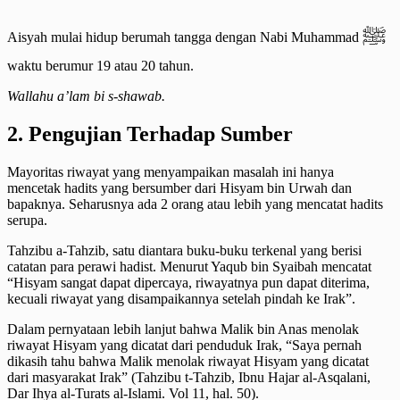
ﷺ
Aisyah mulai hidup berumah tangga dengan Nabi Muhammad
waktu berumur 19 atau 20 tahun.
Wallahu a’lam bi s-shawab.
2. Pengujian Terhadap Sumber
Mayoritas riwayat yang menyampaikan masalah ini hanya
mencetak hadits yang bersumber dari Hisyam bin Urwah dan
bapaknya. Seharusnya ada 2 orang atau lebih yang mencatat hadits
serupa.
Tahzibu a-Tahzib, satu diantara buku-buku terkenal yang berisi
catatan para perawi hadist. Menurut Yaqub bin Syaibah mencatat
“Hisyam sangat dapat dipercaya, riwayatnya pun dapat diterima,
kecuali riwayat yang disampaikannya setelah pindah ke Irak”.
Dalam pernyataan lebih lanjut bahwa Malik bin Anas menolak
riwayat Hisyam yang dicatat dari penduduk Irak, “Saya pernah
dikasih tahu bahwa Malik menolak riwayat Hisyam yang dicatat
dari masyarakat Irak” (Tahzibu t-Tahzib, Ibnu Hajar al-Asqalani,
Dar Ihya al-Turats al-Islami. Vol 11, hal. 50).