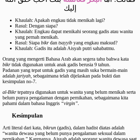
إليك
Khaulah: Apakah engkau tidak menikah lagi?
Rasul: Dengan siapa?
Khaulah: Engkau dapat menikahi seorang gadis atau wanita
yang pernah menikah.
Rasul: Siapa
bikr
dan
tsayyib
yang engkau maksud?
Khaulah: Gadis itu adalah Aisyah putri sahabatmu.
Orang yang mengerti Bahasa Arab akan segera tahu bahwa kata
bikr
tidak digunakan untuk anak gadis berusia 9 tahun.
Padanan yang tepat untuk gadis yang masih suka bermain-main
adalah
jariyah,
sebagaimana telah dijelaskan pada bukti dan
kesimpulan no-7.
al-Bikr
tepatnya digunakan untuk wanita yang belum menikah serta
belum punya pengalaman dengan pernikahan, sebagaimana kita
pahami dalam bahasa Inggris
“virgin”.
Kesimpulan
Arti literal dari kata,
bikrun
(gadis), dalam hadist diatas adalah
“wanita dewasa yang belum punya pengalaman seksual dalam
pernikahan.” Karenanya, Aisyah adalah seorang wanita dewasa saat