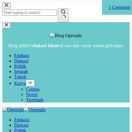
Skip
2 Comments
1 Comment
1 Comment
to
content
No
results
Blog artikel
edukasi Islam
di atas dan untuk semua golongan.
Edukasi
Diskusi
Politik
Sejarah
Tokoh
Karya
Cerpen
Novel
Terjemah
Edukasi
Diskusi
Politik