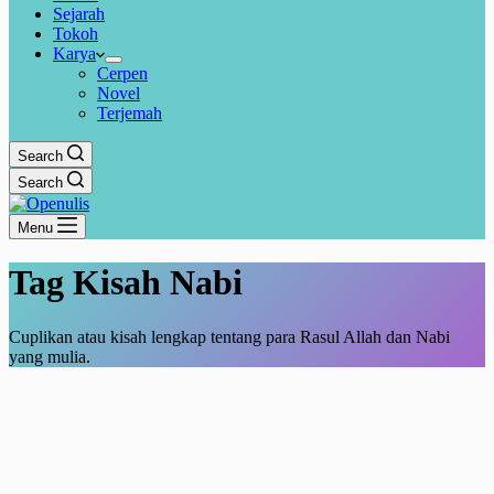
Sejarah
Tokoh
Karya
Cerpen
Novel
Terjemah
Search
Search
Menu
Tag
Kisah Nabi
Cuplikan atau kisah lengkap tentang para Rasul Allah dan Nabi
yang mulia.