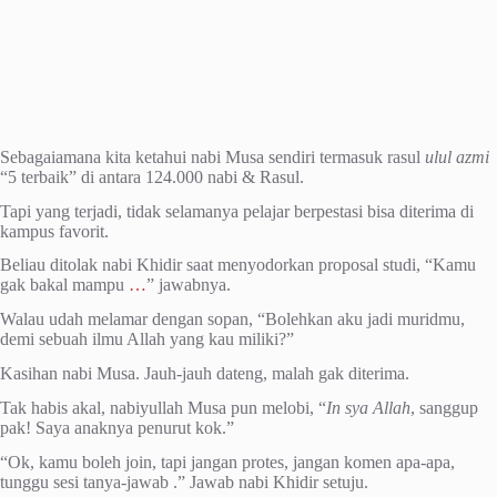
Sebagaiamana kita ketahui nabi Musa sendiri termasuk rasul
ulul azmi
“5 terbaik” di antara 124.000 nabi & Rasul.
Tapi yang terjadi, tidak selamanya pelajar berpestasi bisa diterima di
kampus favorit.
Beliau ditolak nabi Khidir saat menyodorkan proposal studi, “Kamu
gak bakal mampu
…
” jawabnya.
Walau udah melamar dengan sopan, “Bolehkan aku jadi muridmu,
demi sebuah ilmu Allah yang kau miliki?”
Kasihan nabi Musa. Jauh-jauh dateng, malah gak diterima.
Tak habis akal, nabiyullah Musa pun melobi, “
In sya Allah
, sanggup
pak! Saya anaknya penurut kok.”
“Ok, kamu boleh join, tapi jangan protes, jangan komen apa-apa,
tunggu sesi tanya-jawab .” Jawab nabi Khidir setuju.