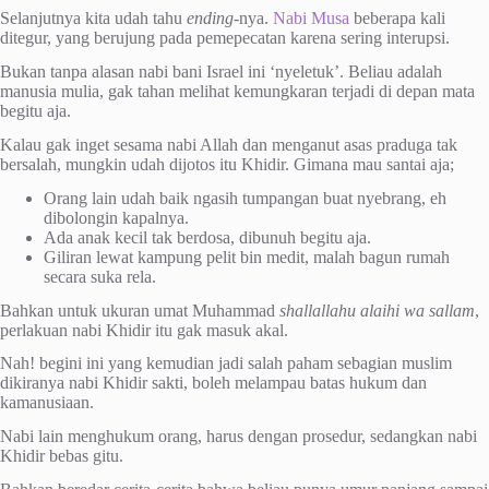
Selanjutnya kita udah tahu
ending
-nya.
Nabi Musa
beberapa kali
ditegur, yang berujung pada pemepecatan karena sering interupsi.
Bukan tanpa alasan nabi bani Israel ini ‘nyeletuk’. Beliau adalah
manusia mulia, gak tahan melihat kemungkaran terjadi di depan mata
begitu aja.
Kalau gak inget sesama nabi Allah dan menganut asas praduga tak
bersalah, mungkin udah dijotos itu Khidir. Gimana mau santai aja;
Orang lain udah baik ngasih tumpangan buat nyebrang, eh
dibolongin kapalnya.
Ada anak kecil tak berdosa, dibunuh begitu aja.
Giliran lewat kampung pelit bin medit, malah bagun rumah
secara suka rela.
Bahkan untuk ukuran umat Muhammad
shallallahu alaihi wa sallam
,
perlakuan nabi Khidir itu gak masuk akal.
Nah! begini ini yang kemudian jadi salah paham sebagian muslim
dikiranya nabi Khidir sakti, boleh melampau batas hukum dan
kamanusiaan.
Nabi lain menghukum orang, harus dengan prosedur, sedangkan nabi
Khidir bebas gitu.