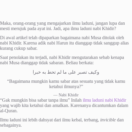
Maka, orang-orang yang mengajarkan ilmu laduni, jangan lupa dan
mesti merujuk pada ayat ini. Jadi, apa ilmu laduni nabi Khidir?
Di awal artikel telah dipaparkan bagaimana nabi Musa ditolak oleh
nabi Khidir. Karena adik nabi Harun itu dianggap tidak sanggup alias
kurang cukup sabar.
Saat penolakan itu terjadi, nabi Khidir mengutarakan sebab kenapa
nabi Musa dianggap tidak sabaran. Beliau berkata:
وكيف تصبر على ما لم تحط به خبرا
“Bagaimana mungkin kamu sabar atas sesuatu yang tidak kamu
ketahui ilmunya?”
— Nabi Khidir
“Gak mungkin bisa sabar tanpa ilmu” Inilah
ilmu laduni nabi Khidir
yang wajib kita ketahui dan amalkan. Karenanya dicantumkan dalam
al-Quran.
Ilmu laduni ini lebih dahsyat dari ilmu kebal, terbang,
invicible
dan
sebagainya.