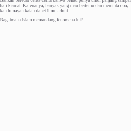
Bahkan beredar cerita-cerita bahwa beliau punya umur panjang sampai
hari kiamat. Karenanya, banyak yang mau bertemu dan meminta doa,
kan lumayan kalau dapet ilmu laduni.
Bagaimana Islam memandang fenomena ini?