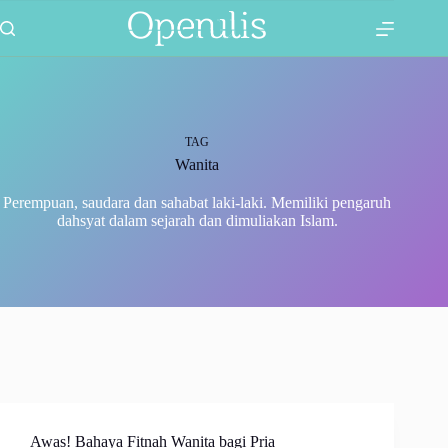
Skip
11 Comments
2 Comments
5 Comments
4 Comments
2 Comments
1 Comment
1 Comment
to
content
TAG
Wanita
Perempuan, saudara dan sahabat laki-laki. Memiliki pengaruh
dahsyat dalam sejarah dan dimuliakan Islam.
Awas! Bahaya Fitnah Wanita bagi Pria