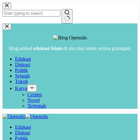
Skip
to
content
No
results
Blog artikel
edukasi Islam
di atas dan untuk semua golongan.
Edukasi
Diskusi
Politik
Sejarah
Tokoh
Karya
Cerpen
Novel
Terjemah
Edukasi
Diskusi
Politik