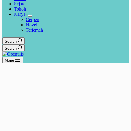
Sejarah
Tokoh
Karya
Cerpen
Novel
Terjemah
Search
Search
Menu