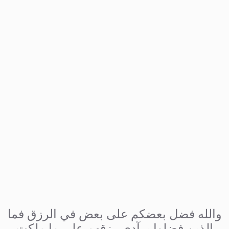
والله فضل بعضكم على بعض في الرزق فما
الذين فضلوا برآدي رزقهم على ما ملكت