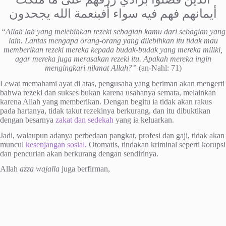
أيمانهم فهم فيه سواء أفبنعمة الله يجحدون
“Allah lah yang melebihkan rezeki sebagian kamu dari sebagian yang
lain. Lantas mengapa orang-orang yang dilebihkan itu tidak mau
memberikan rezeki mereka kepada budak-budak yang mereka miliki,
agar mereka juga merasakan rezeki itu. Apakah mereka ingin
mengingkari nikmat Allah?”
(an-Nahl: 71)
Lewat memahami ayat di atas, pengusaha yang beriman akan mengerti
bahwa rezeki dan sukses bukan karena usahanya semata, melainkan
karena Allah yang memberikan. Dengan begitu ia tidak akan rakus
pada hartanya, tidak takut rezekinya berkurang, dan itu dibuktikan
dengan besarnya
zakat dan sedekah
yang ia keluarkan.
Jadi, walaupun adanya perbedaan pangkat, profesi dan gaji, tidak akan
muncul
kesenjangan sosial
. Otomatis, tindakan kriminal seperti korupsi
dan pencurian akan berkurang dengan sendirinya.
Allah
azza wajalla
juga berfirman,