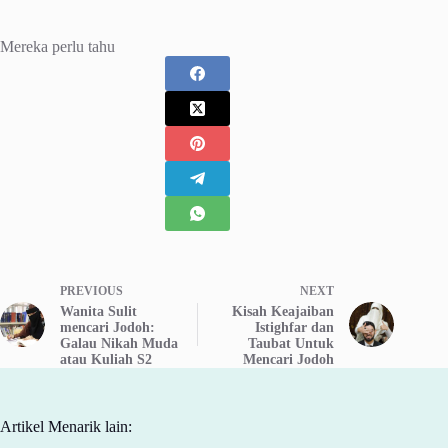
Mereka perlu tahu
PREVIOUS
NEXT
Wanita Sulit
Kisah Keajaiban
mencari Jodoh:
Istighfar dan
Galau Nikah Muda
Taubat Untuk
atau Kuliah S2
Mencari Jodoh
Artikel Menarik lain: