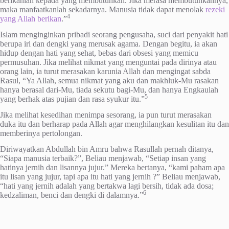
berikanlah kepada yang membutuhkan. Jika merasa membutuhkannya,
maka manfaatkanlah sekadarnya. Manusia tidak dapat menolak
rezeki
4
yang Allah berikan
.”
Islam menginginkan pribadi seorang pengusaha, suci dari penyakit hati
berupa iri dan dengki yang merusak agama. Dengan begitu, ia akan
hidup dengan hati yang sehat, bebas dari obsesi yang memicu
permusuhan. Jika melihat nikmat yang menguntai pada dirinya atau
orang lain, ia turut merasakan karunia Allah dan mengingat sabda
Rasul, “Ya Allah, semua nikmat yang aku dan makhluk-Mu rasakan
hanya berasal dari-Mu, tiada sekutu bagi-Mu, dan hanya Engkaulah
5
yang berhak atas pujian dan rasa syukur itu.”
Jika melihat kesedihan menimpa sesorang, ia pun turut merasakan
duka itu dan berharap pada Allah agar menghilangkan kesulitan itu dan
memberinya pertolongan.
Diriwayatkan Abdullah bin Amru bahwa Rasullah pernah ditanya,
“Siapa manusia terbaik?”, Beliau menjawab, “Setiap insan yang
hatinya jernih dan lisannya jujur.” Mereka bertanya, “kami paham apa
itu lisan yang jujur, tapi apa itu hati yang jernih ?” Beliau menjawab,
“hati yang jernih adalah yang bertakwa lagi bersih, tidak ada dosa;
6
kedzaliman, benci dan dengki di dalamnya.”