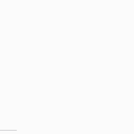
_______