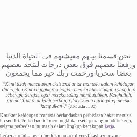
نحن قسمنا بينهم معيشتهم في الحياة الدنيا
ورفعنا بعضهم فوق بعض درجات ليتخذ بعضهم
بعضا سخريا ورحمت ربك خير مما يجمعون
“
Kami telah menentukan eksistensi antar manusia dalam kehidupan
dunia, dan Kami tinggikan sebagian mereka atas sebagian yang lain
beberapa derajat, agar mereka saling membutuhkan. Ketahuilah,
rahmat Tuhanmu lebih berharga dari semua harta yang mereka
1
kumpulkan
.” (
Al-Zukhruf: 32)
Karakter kehidupan manusia berlandaskan perbedaan bakat manusia
itu sendiri. Perbedaan ini memungkinkan setiap orang untuk bekerja,
selama perbedaan itu masih dalam lingkup kecakapan
kerja
.
Perbedaan ini sangat diperlukan untuk diversifikasi peran yang