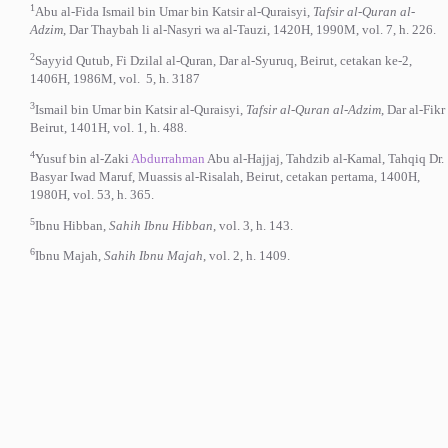
1
Abu al-Fida Ismail bin Umar bin Katsir al-Quraisyi,
Tafsir al-Quran al-
Adzim
, Dar Thaybah li al-Nasyri wa al-Tauzi, 1420H, 1990M, vol. 7, h. 226.
2
Sayyid Qutub, Fi Dzilal al-Quran, Dar al-Syuruq, Beirut, cetakan ke-2,
1406H, 1986M, vol. 5, h. 3187
3
Ismail bin Umar bin Katsir al-Quraisyi,
Tafsir al-Quran al-Adzim
, Dar al-Fikr
Beirut, 1401H, vol. 1, h. 488.
4
Yusuf bin al-Zaki
Abdurrahman
Abu al-Hajjaj, Tahdzib al-Kamal, Tahqiq Dr.
Basyar Iwad Maruf, Muassis al-Risalah, Beirut, cetakan pertama, 1400H,
1980H, vol. 53, h. 365.
5
Ibnu Hibban,
Sahih Ibnu Hibban
, vol. 3, h. 143.
6
Ibnu Majah,
Sahih Ibnu Majah
, vol. 2, h. 1409.