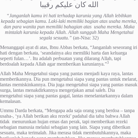
الله كان عليكم رقيبا
“Janganlah kamu iri hati terhadap karunia yang Allah lebihkan
kepada sebagian kamu. Laki-laki memiliki bagian atas usaha mereka,
dan para wanita pun memiliki bahagian atas usaha mereka. Maka
mintalah karunia kepada Allah. Allah sungguh Maha Mengetahui
segala sesuatu.”
(an-Nisa: 32)
Menanggapi ayat di atas, Ibnu Abbas berkata, “Janganlah seseorang iri
hati dengan berkata, ‘seandainya aku memiliki harta dan keluarga
seperti fulan…’. Itu adalah perbuatan yang dilarang Allah, tapi
3
berdoalah kepada Allah agar memberikan karunianya.”
Allah Maha Mengetahui siapa yang pantas menjadi kaya raya, lantas
memberikannya. Dia pun mengetahui siapa yang pantas untuk melarat,
lantas memiskinkannya. Dia juga mengetahui siapa yang pantas masuk
surga, lantas menakdirkannya mengerjakan amal saleh. Dia
mengetahui siapa yang pantas gagal, lantas menelantarkannya dalam
kemalasan.
Ummu Darda berkata, “Mengapa ada saja orang yang berdoa – tanpa
usaha-, ‘ya Allah berikan aku rezeki’ padahal dia tahu bahwa Allah
tidak menurunkan hujan emas dan perak, tapi memberikan rezeki
sebagian manusia melalui sebagian yang lain. Siapa yang diberikan
sesuatu, maka terimalah. Jika merasa tidak membutuhkannya, maka