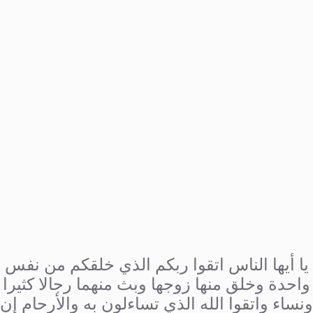
يا أيها الناس اتقوا ربكم الذي خلقكم من نفس
واحدة وخلق منها زوجها وبث منهما رجالا كثيرا
ونساء واتقوا الله الذي تساءلون به والأرحام إن