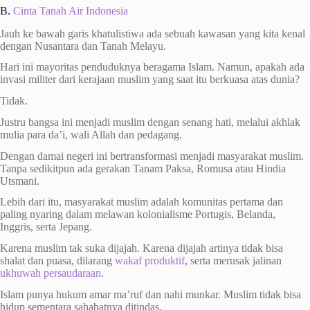
B.
Cinta Tanah Air Indonesia
Jauh ke bawah garis khatulistiwa ada sebuah kawasan yang kita kenal
dengan Nusantara dan Tanah Melayu.
Hari ini mayoritas penduduknya beragama Islam. Namun, apakah ada
invasi militer dari kerajaan muslim yang saat itu berkuasa atas dunia?
Tidak.
Justru bangsa ini menjadi muslim dengan senang hati, melalui akhlak
mulia para da’i, wali Allah dan pedagang.
Dengan damai negeri ini bertransformasi menjadi masyarakat muslim.
Tanpa sedikitpun ada gerakan Tanam Paksa, Romusa atau Hindia
Utsmani.
Lebih dari itu, masyarakat muslim adalah komunitas pertama dan
paling nyaring dalam melawan kolonialisme Portugis, Belanda,
Inggris, serta Jepang.
Karena muslim tak suka dijajah. Karena dijajah artinya tidak bisa
shalat dan puasa, dilarang
wakaf produktif
, serta merusak jalinan
ukhuwah persaudaraan
.
Islam punya hukum amar ma’ruf dan nahi munkar. Muslim tidak bisa
hidup sementara sahabatnya ditindas.