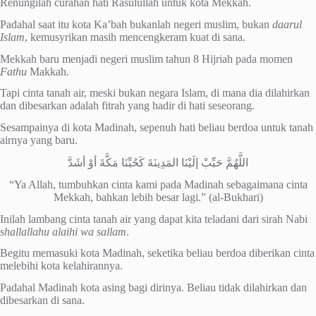
Renungilah curahan hati Rasulullah untuk kota Mekkah.
Padahal saat itu kota Ka’bah bukanlah negeri muslim, bukan
daarul
Islam
, kemusyrikan masih mencengkeram kuat di sana.
Mekkah baru menjadi negeri muslim tahun 8 Hijriah pada momen
Fathu
Makkah.
Tapi cinta tanah air, meski bukan negara Islam, di mana dia dilahirkan
dan dibesarkan adalah fitrah yang hadir di hati seseorang.
Sesampainya di kota Madinah, sepenuh hati beliau berdoa untuk tanah
airnya yang baru.
اللَّهُمَّ حَبِّبْ إلَيْنَا المَدِينَةَ كَحُبِّنَا مَكَّةَ أوْ أشَدَّ
“Ya Allah, tumbuhkan cinta kami pada Madinah sebagaimana cinta
Mekkah, bahkan lebih besar lagi.” (al-Bukhari)
Inilah lambang cinta tanah air yang dapat kita teladani dari sirah Nabi
shallallahu alaihi wa sallam
.
Begitu memasuki kota Madinah, seketika beliau berdoa diberikan cinta
melebihi kota kelahirannya.
Padahal Madinah kota asing bagi dirinya. Beliau tidak dilahirkan dan
dibesarkan di sana.