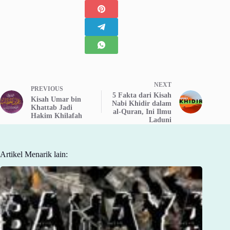
NEXT
PREVIOUS
5 Fakta dari Kisah
Kisah Umar bin
Nabi Khidir dalam
Khattab Jadi
al-Quran, Ini Ilmu
Hakim Khilafah
Laduni
Artikel Menarik lain: