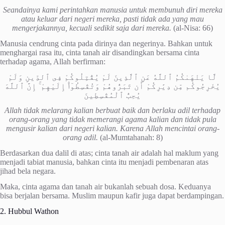
Seandainya kami perintahkan manusia untuk membunuh diri mereka
atau keluar dari negeri mereka, pasti tidak ada yang mau
mengerjakannya, kecuali sedikit saja dari mereka.
(al-Nisa: 66)
Manusia cendrung cinta pada dirinya dan negerinya. Bahkan untuk
menghargai rasa itu, cinta tanah air disandingkan bersama cinta
terhadap agama, Allah berfirman:
لَّا يَنْهَىٰكُمُ ٱللَّهُ عَنِ ٱلَّذِينَ لَمْ يُقَٰتِلُوكُمْ فِى ٱلدِّينِ وَلَمْ
يُخْرِجُوكُم مِّن دِيَٰرِكُمْ أَن تَبَرُّوهُمْ وَتُقْسِطُوٓا۟ إِلَيْهِمْ ۚ إِنَّ ٱللَّهَ
يُحِبُّ ٱلْمُقْسِطِينَ
Allah tidak melarang kalian berbuat baik dan berlaku adil terhadap
orang-orang yang tidak memerangi agama kalian dan tidak pula
mengusir kalian dari negeri kalian. Karena Allah mencintai orang-
orang adil.
(al-Mumtahanah: 8)
Berdasarkan dua dalil di atas; cinta tanah air adalah hal maklum yang
menjadi tabiat manusia, bahkan cinta itu menjadi pembenaran atas
jihad bela negara.
Maka, cinta agama dan tanah air bukanlah sebuah dosa. Keduanya
bisa berjalan bersama. Muslim maupun kafir juga dapat berdampingan.
2. Hubbul Wathon