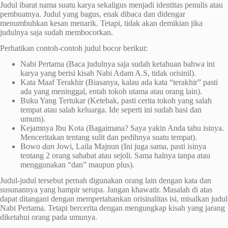
Judul ibarat nama suatu karya sekaligus menjadi identitas penulis atau
pembuatnya. Judul yang bagus, enak dibaca dan didengar
menumbuhkan kesan menarik. Tetapi, tidak akan demikian jika
judulnya saja sudah membocorkan.
Perhatikan contoh-contoh judul bocor berikut:
Nabi Pertama (Baca judulnya saja sudah ketahuan bahwa ini
karya yang berisi kisah Nabi Adam A.S, tidak orisinil).
Kata Maaf Terakhir (Biasanya, kalau ada kata “terakhir” pasti
ada yang meninggal, entah tokoh utama atau orang lain).
Buku Yang Tertukar (Ketebak, pasti cerita tokoh yang salah
tempat atau salah keluarga. Ide seperti ini sudah basi dan
umum).
Kejamnya Ibu Kota (Bagaimana? Saya yakin Anda tahu isinya.
Menceritakan tentang sulit dan pedihnya suatu tempat).
Bowo
dan
Jowi, Laila Majnun (Ini juga sama, pasti isinya
tentang 2 orang sahabat atau sejoli. Sama halnya tanpa atau
menggunakan “dan” maupun plus).
Judul-judul tersebut pernah digunakan orang lain dengan kata dan
susunannya yang hampir serupa. Jangan khawatir. Masalah di atas
dapat ditangani dengan mempertahankan orisinalitas isi, misalkan judul
Nabi Pertama. Tetapi bercerita dengan mengungkap kisah yang jarang
diketahui orang pada umunya.