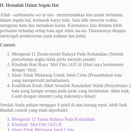
H. Hematlah Dalam Segala Hal
Allah –
subhanahu wa ta’ala
– memerintahkan kita untuk berhemat
dalam segala hal, termasuk karya tulis. Satu titik menyita waktu,
menguras tinta dan memakan kuota. Karenanya, kita diminta lebih
perhatian terhadap setiap kata agar tidak sia-sia. Diantaranya dengan
mencegah pemborosan pada kalimat dan judul.
Contoh
:
Mengenal 11
Tanda-tanda
Bahaya Pada Kehamilan (Setelah
penyebutan angka tidak perlu menulis jamak)
Khutbah Hari Raya ‘Idul Fitri 1435 H (Hari raya bersinonim
dengan ‘idul)
Islam Tidak Melarang Untuk Jatuh Cinta (Penambahan kata
yang mempersulit pemahaman)
Kodifikasi Kitab
Allah
Sesudah Rasul
ullah
Wafat (Penyebutan 2
kata yang hampir serupa pada jarak yang berdekatan, tidak baik.
Ganti dengan sinonim yang maknanya dekat)
Setelah Anda paham mengapa 4 judul di atas kurang tepat, lebih baik
lihatlah contoh yang telah diperbaiki:
Mengenal 11 Tanda Bahaya Pada Kehamilan
Khutbah ‘Idul Fitri 1435 H
Islam Tidak Melarang Jatuh Cinta