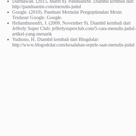
Darmawan. (2015, Maret 8). PanduanIM. Diambil kembali dari
http://panduanim.com/menulis-judul
Google. (2010). Panduan Memulai Pengoptimalan Mesin
Teulusur Google. Google.
Helianthusonfri, J. (2009, November 9). Diambil kembali dari
Jefferly Super Club: jefferlysuperclub.com/5-cara-menulis-judul-
artikel-yang-menarik
Yudiono, H. Diambil kembali dari Blogdolar:
http://www.blogodolar.com/kesalahan-sepele-saat-menulis-judul