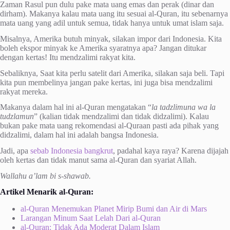
Zaman Rasul pun dulu pake mata uang emas dan perak (dinar dan
dirham). Makanya kalau mata uang itu sesuai al-Quran, itu sebenarnya
mata uang yang adil untuk semua, tidak hanya untuk umat islam saja.
Misalnya, Amerika butuh minyak, silakan impor dari Indonesia. Kita
boleh ekspor minyak ke Amerika syaratnya apa? Jangan ditukar
dengan kertas! Itu mendzalimi rakyat kita.
Sebaliknya, Saat kita perlu satelit dari Amerika, silakan saja beli. Tapi
kita pun membelinya jangan pake kertas, ini juga bisa mendzalimi
rakyat mereka.
Makanya dalam hal ini al-Quran mengatakan “
la tadzlimuna wa la
tudzlamun
” (kalian tidak mendzalimi dan tidak didzalimi). Kalau
bukan pake mata uang rekomendasi al-Quraan pasti ada pihak yang
didzalimi, dalam hal ini adalah bangsa Indonesia.
Jadi, apa
sebab Indonesia bangkrut
, padahal kaya raya? Karena dijajah
oleh kertas dan tidak manut sama al-Quran dan syariat Allah.
Wallahu a’lam bi s-shawab.
Artikel Menarik al-Quran:
al-Quran Menemukan Planet Mirip Bumi dan Air di Mars
Larangan Minum Saat Lelah Dari al-Quran
al-Quran: Tidak Ada Moderat Dalam Islam