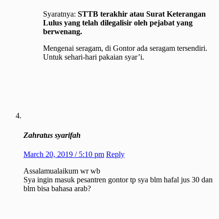
Syaratnya:
STTB terakhir atau Surat Keterangan
Lulus yang telah dilegalisir oleh pejabat yang
berwenang.
Mengenai seragam, di Gontor ada seragam tersendiri.
Untuk sehari-hari pakaian syar’i.
Zahratus syarifah
March 20, 2019 / 5:10 pm
Reply
Assalamualaikum wr wb
Sya ingin masuk pesantren gontor tp sya blm hafal jus 30 dan
blm bisa bahasa arab?