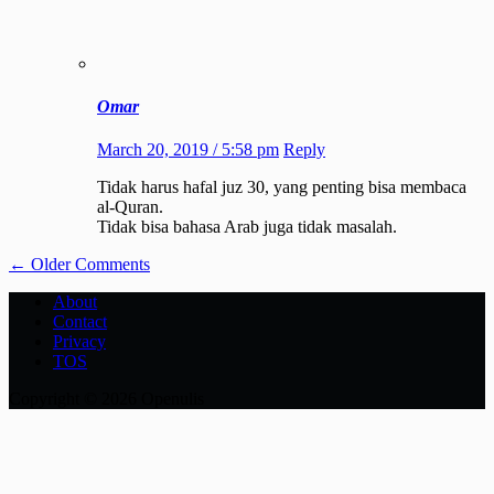
Omar
March 20, 2019 / 5:58 pm
Reply
Tidak harus hafal juz 30, yang penting bisa membaca
al-Quran.
Tidak bisa bahasa Arab juga tidak masalah.
Comment
← Older Comments
navigation
About
Contact
Privacy
TOS
Copyright © 2026 Openulis