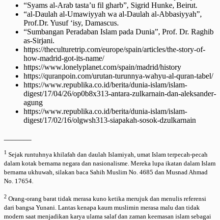
“Syams al-Arab tasta’u fil gharb”, Sigrid Hunke, Beirut.
“al-Daulah al-Umawiyyah wa al-Daulah al-Abbasiyyah”,
Prof.Dr. Yusuf ‘isy, Damascus.
“Sumbangan Peradaban Islam pada Dunia”, Prof. Dr. Raghib
as-Sirjani.
https://theculturetrip.com/europe/spain/articles/the-story-of-
how-madrid-got-its-name/
https://www.lonelyplanet.com/spain/madrid/history
https://quranpoin.com/urutan-turunnya-wahyu-al-quran-tabel/
https://www.republika.co.id/berita/dunia-islam/islam-
digest/17/04/26/op0b8x313-antara-zulkarnain-dan-aleksander-
agung
https://www.republika.co.id/berita/dunia-islam/islam-
digest/17/02/16/olgwsh313-siapakah-sosok-dzulkarnain
_______
1
Sejak runtuhnya khilafah dan daulah Islamiyah, umat Islam terpecah-pecah
dalam kotak bernama negara dan nasionalisme. Mereka lupa ikatan dalam Islam
bernama ukhuwah, silakan baca Sahih Muslim No. 4685 dan Musnad Ahmad
No. 17654.
2
Orang-orang barat tidak merasa kuno ketika merujuk dan menulis referensi
dari bangsa Yunani. Lantas kenapa kaum muslimin merasa malu dan tidak
modern saat menjadikan karya ulama salaf dan zaman keemasan islam sebagai