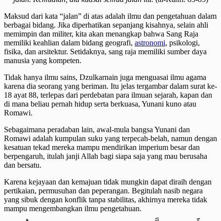
Maksud dari kata “jalan” di atas adalah ilmu dan pengetahuan dalam
berbagai bidang. Jika diperhatikan sepanjang kisahnya, selain ahli
memimpin dan militer, kita akan menangkap bahwa Sang Raja
memiliki keahlian dalam bidang geografi,
astronomi
, psikologi,
fisika, dan arsitektur. Setidaknya, sang raja memiliki sumber daya
manusia yang kompeten.
Tidak hanya ilmu sains, Dzulkarnain juga menguasai ilmu agama
karena dia seorang yang beriman. Itu jelas tergambar dalam surat ke-
18 ayat 88, terlepas dari perdebatan para ilmuan sejarah, kapan dan
di mana beliau pernah hidup serta berkuasa, Yunani kuno atau
Romawi.
Sebagaimana peradaban lain, awal-mula bangsa Yunani dan
Romawi adalah kumpulan suku yang terpecah-belah, namun dengan
kesatuan tekad mereka mampu mendirikan imperium besar dan
berpengaruh, itulah janji Allah bagi siapa saja yang mau berusaha
dan bersatu.
Karena kejayaan dan kemajuan tidak mungkin dapat diraih dengan
pertikaian, permusuhan dan peperangan. Begitulah nasib negara
yang sibuk dengan konflik tanpa stabilitas, akhirnya mereka tidak
mampu mengembangkan ilmu pengetahuan.