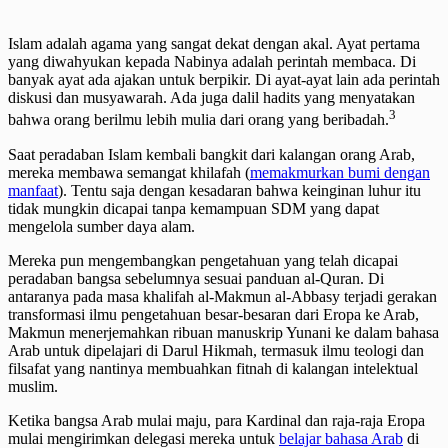
Islam adalah agama yang sangat dekat dengan akal. Ayat pertama
yang diwahyukan kepada Nabinya adalah perintah membaca. Di
banyak ayat ada ajakan untuk berpikir. Di ayat-ayat lain ada perintah
diskusi dan musyawarah. Ada juga dalil hadits yang menyatakan
3
bahwa orang berilmu lebih mulia dari orang yang beribadah.
Saat peradaban Islam kembali bangkit dari kalangan orang Arab,
mereka membawa semangat khilafah (
memakmurkan bumi dengan
manfaat
). Tentu saja dengan kesadaran bahwa keinginan luhur itu
tidak mungkin dicapai tanpa kemampuan SDM yang dapat
mengelola sumber daya alam.
Mereka pun mengembangkan pengetahuan yang telah dicapai
peradaban bangsa sebelumnya sesuai panduan al-Quran. Di
antaranya pada masa khalifah al-Makmun al-Abbasy terjadi gerakan
transformasi ilmu pengetahuan besar-besaran dari Eropa ke Arab,
Makmun menerjemahkan ribuan manuskrip Yunani ke dalam bahasa
Arab untuk dipelajari di Darul Hikmah, termasuk ilmu teologi dan
filsafat yang nantinya membuahkan fitnah di kalangan intelektual
muslim.
Ketika bangsa Arab mulai maju, para Kardinal dan raja-raja Eropa
mulai mengirimkan delegasi mereka untuk
belajar bahasa Arab
di