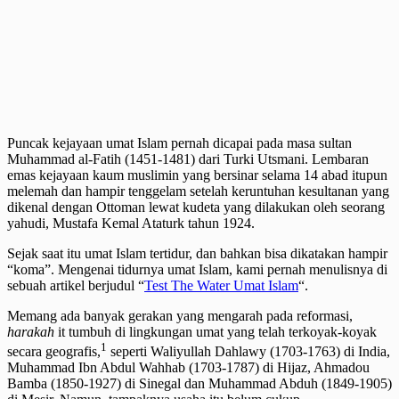
Puncak kejayaan umat Islam pernah dicapai pada masa sultan
Muhammad al-Fatih (1451-1481) dari Turki Utsmani. Lembaran
emas kejayaan kaum muslimin yang bersinar selama 14 abad itupun
melemah dan hampir tenggelam setelah keruntuhan kesultanan yang
dikenal dengan Ottoman lewat kudeta yang dilakukan oleh seorang
yahudi, Mustafa Kemal Ataturk tahun 1924.
Sejak saat itu umat Islam tertidur, dan bahkan bisa dikatakan hampir
“koma”. Mengenai tidurnya umat Islam, kami pernah menulisnya di
sebuah artikel berjudul “
Test The Water Umat Islam
“.
Memang ada banyak gerakan yang mengarah pada reformasi,
harakah
it tumbuh di lingkungan umat yang telah terkoyak-koyak
1
secara geografis,
seperti Waliyullah Dahlawy (1703-1763) di India,
Muhammad Ibn Abdul Wahhab (1703-1787) di Hijaz, Ahmadou
Bamba (1850-1927) di Sinegal dan Muhammad Abduh (1849-1905)