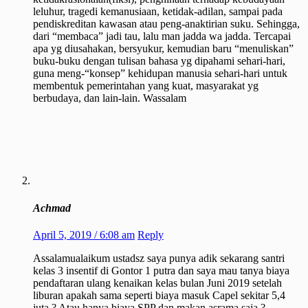
leluhur, tragedi kemanusiaan, ketidak-adilan, sampai pada
pendiskreditan kawasan atau peng-anaktirian suku. Sehingga,
dari “membaca” jadi tau, lalu man jadda wa jadda. Tercapai
apa yg diusahakan, bersyukur, kemudian baru “menuliskan”
buku-buku dengan tulisan bahasa yg dipahami sehari-hari,
guna meng-“konsep” kehidupan manusia sehari-hari untuk
membentuk pemerintahan yang kuat, masyarakat yg
berbudaya, dan lain-lain. Wassalam
Achmad
April 5, 2019 / 6:08 am
Reply
Assalamualaikum ustadsz saya punya adik sekarang santri
kelas 3 insentif di Gontor 1 putra dan saya mau tanya biaya
pendaftaran ulang kenaikan kelas bulan Juni 2019 setelah
liburan apakah sama seperti biaya masuk Capel sekitar 5,4
juta ? Atau hanya biaya SPP dan makan asrama saja ?