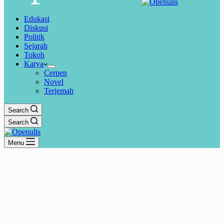
Edukasi
Diskusi
Politik
Sejarah
Tokoh
Karya
Cerpen
Novel
Terjemah
Search
Search
Menu