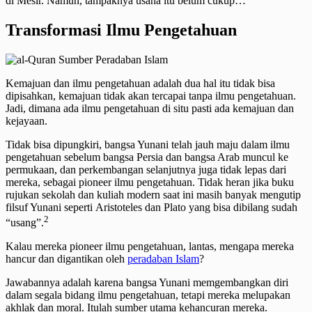
di Mesir. Namun, tampaknya usaha itu belum cukup…
Transformasi Ilmu Pengetahuan
Kemajuan dan ilmu pengetahuan adalah dua hal itu tidak bisa
dipisahkan, kemajuan tidak akan tercapai tanpa ilmu pengetahuan.
Jadi, dimana ada ilmu pengetahuan di situ pasti ada kemajuan dan
kejayaan.
Tidak bisa dipungkiri, bangsa Yunani telah jauh maju dalam ilmu
pengetahuan sebelum bangsa Persia dan bangsa Arab muncul ke
permukaan, dan perkembangan selanjutnya juga tidak lepas dari
mereka, sebagai pioneer ilmu pengetahuan. Tidak heran jika buku
rujukan sekolah dan kuliah modern saat ini masih banyak mengutip
filsuf Yunani seperti Aristoteles dan Plato yang bisa dibilang sudah
2
“usang”.
Kalau mereka pioneer ilmu pengetahuan, lantas, mengapa mereka
hancur dan digantikan oleh
peradaban Islam
?
Jawabannya adalah karena bangsa Yunani memgembangkan diri
dalam segala bidang ilmu pengetahuan, tetapi mereka melupakan
akhlak dan moral. Itulah sumber utama kehancuran mereka.