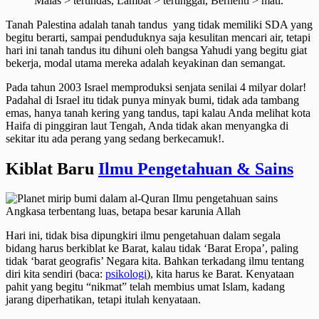
Malas > tertindas, Lambat > tertinggal, Berhenti > mati.
Tanah Palestina adalah tanah tandus yang tidak memiliki SDA yang
begitu berarti, sampai penduduknya saja kesulitan mencari air, tetapi
hari ini tanah tandus itu dihuni oleh bangsa Yahudi yang begitu giat
bekerja, modal utama mereka adalah keyakinan dan semangat.
Pada tahun 2003 Israel memproduksi senjata senilai 4 milyar dolar!
Padahal di Israel itu tidak punya minyak bumi, tidak ada tambang
emas, hanya tanah kering yang tandus, tapi kalau Anda melihat kota
Haifa di pinggiran laut Tengah, Anda tidak akan menyangka di
sekitar itu ada perang yang sedang berkecamuk!.
Kiblat Baru
Ilmu Pengetahuan & Sains
Angkasa terbentang luas, betapa besar karunia Allah
Hari ini, tidak bisa dipungkiri ilmu pengetahuan dalam segala
bidang harus berkiblat ke Barat, kalau tidak ‘Barat Eropa’, paling
tidak ‘barat geografis’ Negara kita. Bahkan terkadang ilmu tentang
diri kita sendiri (baca:
psikologi
), kita harus ke Barat. Kenyataan
pahit yang begitu “nikmat” telah membius umat Islam, kadang
jarang diperhatikan, tetapi itulah kenyataan.