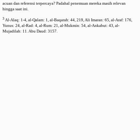
acuan dan referensi terpercaya? Padahal penemuan mereka masih relevan
hingga saat ini.
3
Al-Alaq: 1-4, al-Qalam: 1, al-Baqarah: 44, 219, Ali Imaran: 65, al-Araf: 176,
Yunus: 24, al-Rad: 4, al-Rum: 21, al-Mukmin: 54, al-Ankabut: 43, al-
Mujadilah: 11. Abu Daud: 3157.