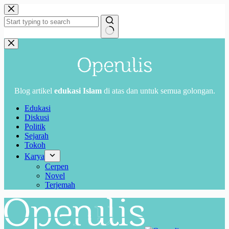
Skip
to
content
No
results
Blog artikel
edukasi Islam
di atas dan untuk semua golongan.
Edukasi
Diskusi
Politik
Sejarah
Tokoh
Karya
Cerpen
Novel
Terjemah