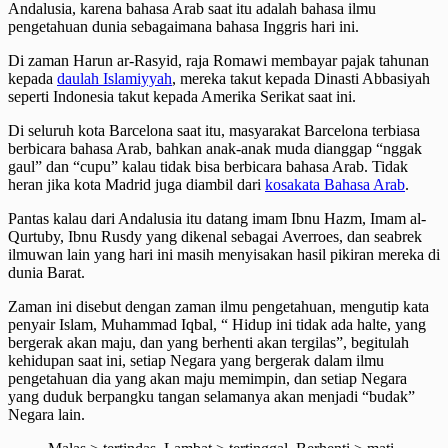
Andalusia, karena bahasa Arab saat itu adalah bahasa ilmu
pengetahuan dunia sebagaimana bahasa Inggris hari ini.
Di zaman Harun ar-Rasyid, raja Romawi membayar pajak tahunan
kepada
daulah Islamiyyah
, mereka takut kepada Dinasti Abbasiyah
seperti Indonesia takut kepada Amerika Serikat saat ini.
Di seluruh kota Barcelona saat itu, masyarakat Barcelona terbiasa
berbicara bahasa Arab, bahkan anak-anak muda dianggap “nggak
gaul” dan “cupu” kalau tidak bisa berbicara bahasa Arab. Tidak
heran jika kota Madrid juga diambil dari
kosakata Bahasa Arab
.
Pantas kalau dari Andalusia itu datang imam Ibnu Hazm, Imam al-
Qurtuby, Ibnu Rusdy yang dikenal sebagai Averroes, dan seabrek
ilmuwan lain yang hari ini masih menyisakan hasil pikiran mereka di
dunia Barat.
Zaman ini disebut dengan zaman ilmu pengetahuan, mengutip kata
penyair Islam, Muhammad Iqbal, “ Hidup ini tidak ada halte, yang
bergerak akan maju, dan yang berhenti akan tergilas”, begitulah
kehidupan saat ini, setiap Negara yang bergerak dalam ilmu
pengetahuan dia yang akan maju memimpin, dan setiap Negara
yang duduk berpangku tangan selamanya akan menjadi “budak”
Negara lain.