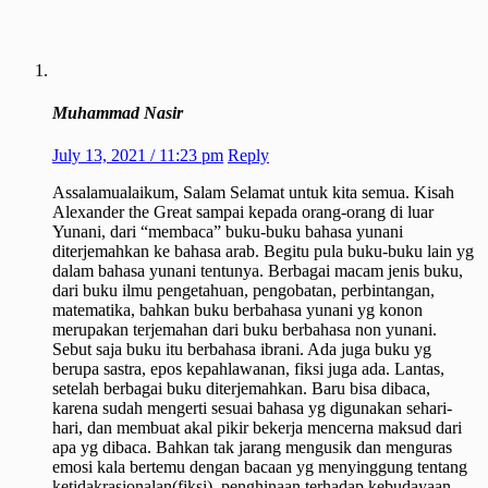
Muhammad Nasir
July 13, 2021 / 11:23 pm
Reply
Assalamualaikum, Salam Selamat untuk kita semua. Kisah
Alexander the Great sampai kepada orang-orang di luar
Yunani, dari “membaca” buku-buku bahasa yunani
diterjemahkan ke bahasa arab. Begitu pula buku-buku lain yg
dalam bahasa yunani tentunya. Berbagai macam jenis buku,
dari buku ilmu pengetahuan, pengobatan, perbintangan,
matematika, bahkan buku berbahasa yunani yg konon
merupakan terjemahan dari buku berbahasa non yunani.
Sebut saja buku itu berbahasa ibrani. Ada juga buku yg
berupa sastra, epos kepahlawanan, fiksi juga ada. Lantas,
setelah berbagai buku diterjemahkan. Baru bisa dibaca,
karena sudah mengerti sesuai bahasa yg digunakan sehari-
hari, dan membuat akal pikir bekerja mencerna maksud dari
apa yg dibaca. Bahkan tak jarang mengusik dan menguras
emosi kala bertemu dengan bacaan yg menyinggung tentang
ketidakrasionalan(fiksi), penghinaan terhadap kebudayaan