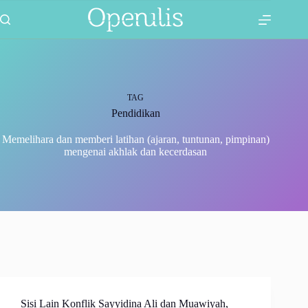
Skip
2 Comments
1 Comment
to
content
TAG
Pendidikan
Memelihara dan memberi latihan (ajaran, tuntunan, pimpinan)
mengenai akhlak dan kecerdasan
Sisi Lain Konflik Sayyidina Ali dan Muawiyah,