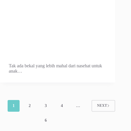
Tak ada bekal yang lebih mahal dari nasehat untuk
anak…
1
2
3
4
…
NEXT
6