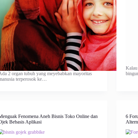
Kalau 
Ada 2 organ tubuh yang meyebabkan mayoritas
bingu
manusia terperosok ke…
Menguak Fenomena Aneh Bisnis Toko Online dan
6 For
Ojek Bebasis Aplikasi
Altern