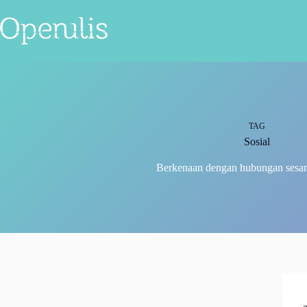
Skip
to
content
TAG
Sosial
Berkenaan dengan hubungan sesa