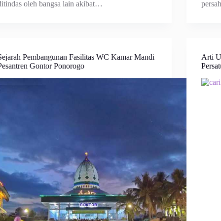
ditindas oleh bangsa lain akibat…
persah
Sejarah Pembangunan Fasilitas WC Kamar Mandi
Arti 
Pesantren Gontor Ponorogo
Persa