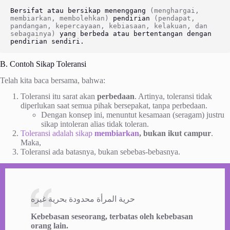
Bersifat atau bersikap menenggang
(menghargai, 
membiarkan, membolehkan) 
pendirian 
(pendapat, 
pandangan, kepercayaan, kebiasaan, kelakuan, dan 
sebagainya)
yang berbeda atau bertentangan dengan 
pendirian sendiri.
B. Contoh Sikap Toleransi
Telah kita baca bersama, bahwa:
Toleransi itu sarat akan
perbedaan
. Artinya, toleransi tidak
diperlukan saat semua pihak bersepakat, tanpa perbedaan.
Dengan konsep ini, menuntut kesamaan (seragam) justru
sikap intoleran alias tidak toleran.
Toleransi adalah sikap
membiarkan
, bukan ikut campur
.
Maka,
Toleransi ada batasnya, bukan sebebas-bebasnya.
حرية المرأة محدودة بحرية غيره
Kebebasan seseorang, terbatas oleh kebebasan
orang lain.