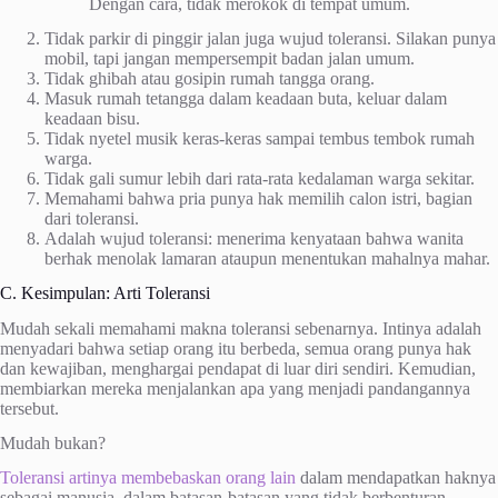
Dengan cara, tidak merokok di tempat umum.
Tidak parkir di pinggir jalan juga wujud toleransi. Silakan punya
mobil, tapi jangan mempersempit badan jalan umum.
Tidak ghibah atau gosipin rumah tangga orang.
Masuk rumah tetangga dalam keadaan buta, keluar dalam
keadaan bisu.
Tidak nyetel musik keras-keras sampai tembus tembok rumah
warga.
Tidak gali sumur lebih dari rata-rata kedalaman warga sekitar.
Memahami bahwa pria punya hak memilih calon istri, bagian
dari toleransi.
Adalah wujud toleransi: menerima kenyataan bahwa wanita
berhak menolak lamaran ataupun menentukan mahalnya mahar.
C. Kesimpulan: Arti Toleransi
Mudah sekali memahami makna toleransi sebenarnya. Intinya adalah
menyadari bahwa setiap orang itu berbeda, semua orang punya hak
dan kewajiban, menghargai pendapat di luar diri sendiri. Kemudian,
membiarkan mereka menjalankan apa yang menjadi pandangannya
tersebut.
Mudah bukan?
Toleransi artinya membebaskan orang lain
dalam mendapatkan haknya
sebagai manusia, dalam batasan-batasan yang tidak berbenturan