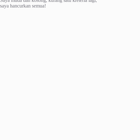
Saya muda dan kosong, kurang satu kreteria lagi,
saya hancurkan semua!