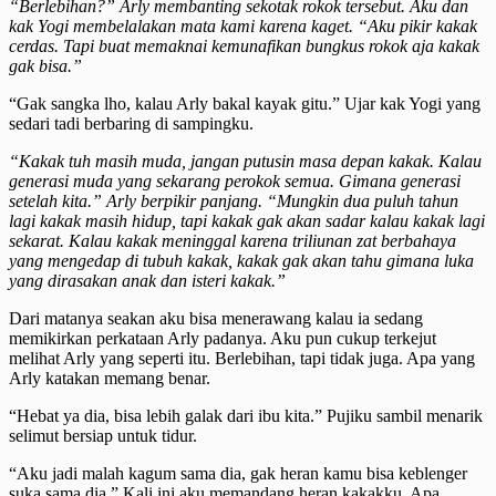
“Berlebihan?” Arly membanting sekotak rokok tersebut. Aku dan
kak Yogi membelalakan mata kami karena kaget. “Aku pikir kakak
cerdas. Tapi buat memaknai kemunafikan bungkus rokok aja kakak
gak bisa.”
“Gak sangka lho, kalau Arly bakal kayak gitu.” Ujar kak Yogi yang
sedari tadi berbaring di sampingku.
“Kakak tuh masih muda, jangan putusin masa depan kakak. Kalau
generasi muda yang sekarang perokok semua. Gimana generasi
setelah kita.” Arly berpikir panjang. “Mungkin dua puluh tahun
lagi kakak masih hidup, tapi kakak gak akan sadar kalau kakak lagi
sekarat. Kalau kakak meninggal karena triliunan zat berbahaya
yang mengedap di tubuh kakak, kakak gak akan tahu gimana luka
yang dirasakan anak dan isteri kakak.”
Dari matanya seakan aku bisa menerawang kalau ia sedang
memikirkan perkataan Arly padanya. Aku pun cukup terkejut
melihat Arly yang seperti itu. Berlebihan, tapi tidak juga. Apa yang
Arly katakan memang benar.
“Hebat ya dia, bisa lebih galak dari ibu kita.” Pujiku sambil menarik
selimut bersiap untuk tidur.
“Aku jadi malah kagum sama dia, gak heran kamu bisa keblenger
suka sama dia.” Kali ini aku memandang heran kakakku. Apa