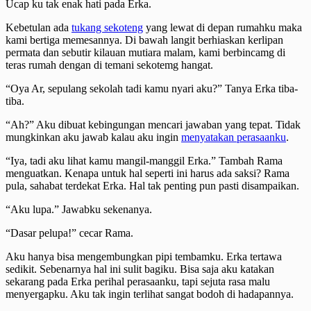
Ucap ku tak enak hati pada Erka.
Kebetulan ada
tukang sekoteng
yang lewat di depan rumahku maka
kami bertiga memesannya. Di bawah langit berhiaskan kerlipan
permata dan sebutir kilauan mutiara malam, kami berbincamg di
teras rumah dengan di temani sekotemg hangat.
“Oya Ar, sepulang sekolah tadi kamu nyari aku?” Tanya Erka tiba-
tiba.
“Ah?” Aku dibuat kebingungan mencari jawaban yang tepat. Tidak
mungkinkan aku jawab kalau aku ingin
menyatakan perasaanku
.
“Iya, tadi aku lihat kamu mangil-manggil Erka.” Tambah Rama
menguatkan. Kenapa untuk hal seperti ini harus ada saksi? Rama
pula, sahabat terdekat Erka. Hal tak penting pun pasti disampaikan.
“Aku lupa.” Jawabku sekenanya.
“Dasar pelupa!” cecar Rama.
Aku hanya bisa mengembungkan pipi tembamku. Erka tertawa
sedikit. Sebenarnya hal ini sulit bagiku. Bisa saja aku katakan
sekarang pada Erka perihal perasaanku, tapi sejuta rasa malu
menyergapku. Aku tak ingin terlihat sangat bodoh di hadapannya.