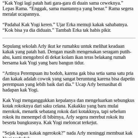
“Kak Yogi lagi patah hati gara-gara di duain sama ceweknya.”
Lepas Rama. “Enggak, sama mantannya yang benar.” Rama segera
meralat ucapannya.
“Padahal Kak Yogi keren.” Ujar Erka memuji kakak sahabatnya.
“Kok bisa ya dia diduain.” Tambah Erka tak habis pikir.
Sepulang sekolah Arly ikut ke rumahku untuk melihat keadaan
kakak yang patah hati. Dengan masih mengenakan seragam putih-
abu, kami mengobrol di dekat kolam ikan teras belakang rumah
bersama kak Yogi yang baru bangun tidur.
“Artinya Perempuan itu bodoh, karena gak bisa setia sama satu pria
dan kakak adalah cowok yang sangat beruntung karena bisa dapetin
perempuan yang lebih baik dari dia.” Ucap Arly bernasihat di
hadapan kak Yogi.
Kak Yogi menganggukkan kepalanya dan mengeluarkan sebungkus
kotak rokoknya dari saku celana. Kakakku yang baru mulai
merokok, menarik sebatang rokok dari kotakknya, tapi sebelum
rokok itu menempel di bibirnya, Arly segera merebut rokok itu
beserta bungkusnya. Kak Yogi meloncat terkejut.
“Sejak kapan kakak ngerokok?” nada Arly meninggi membuat kak