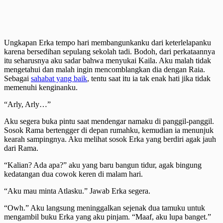
Ungkapan Erka tempo hari membangunkanku dari keterlelapanku
karena bersedihan sepulang sekolah tadi. Bodoh, dari perkataannya
itu seharusnya aku sadar bahwa menyukai Kaila. Aku malah tidak
mengetahui dan malah ingin mencomblangkan dia dengan Raia.
Sebagai
sahabat yang baik
, tentu saat itu ia tak enak hati jika tidak
memenuhi kenginanku.
“Arly, Arly…”
Aku segera buka pintu saat mendengar namaku di panggil-panggil.
Sosok Rama bertengger di depan rumahku, kemudian ia menunjuk
kearah sampingnya. Aku melihat sosok Erka yang berdiri agak jauh
dari Rama.
“Kalian? Ada apa?” aku yang baru bangun tidur, agak bingung
kedatangan dua cowok keren di malam hari.
“Aku mau minta Atlasku.” Jawab Erka segera.
“Owh.” Aku langsung meninggalkan sejenak dua tamuku untuk
mengambil buku Erka yang aku pinjam. “Maaf, aku lupa banget.”