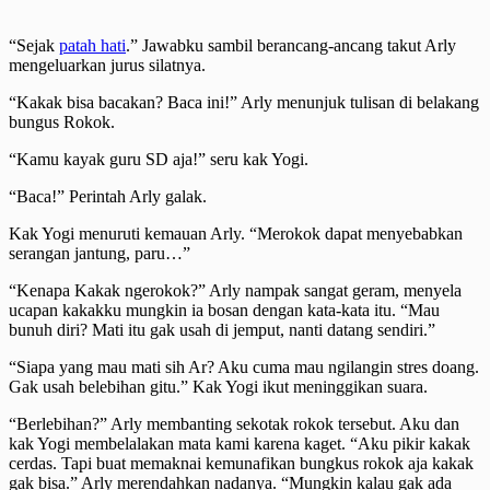
“Sejak
patah hati
.” Jawabku sambil berancang-ancang takut Arly
mengeluarkan jurus silatnya.
“Kakak bisa bacakan? Baca ini!” Arly menunjuk tulisan di belakang
bungus Rokok.
“Kamu kayak guru SD aja!” seru kak Yogi.
“Baca!” Perintah Arly galak.
Kak Yogi menuruti kemauan Arly. “Merokok dapat menyebabkan
serangan jantung, paru…”
“Kenapa Kakak ngerokok?” Arly nampak sangat geram, menyela
ucapan kakakku mungkin ia bosan dengan kata-kata itu. “Mau
bunuh diri? Mati itu gak usah di jemput, nanti datang sendiri.”
“Siapa yang mau mati sih Ar? Aku cuma mau ngilangin stres doang.
Gak usah belebihan gitu.” Kak Yogi ikut meninggikan suara.
“Berlebihan?” Arly membanting sekotak rokok tersebut. Aku dan
kak Yogi membelalakan mata kami karena kaget. “Aku pikir kakak
cerdas. Tapi buat memaknai kemunafikan bungkus rokok aja kakak
gak bisa.” Arly merendahkan nadanya. “Mungkin kalau gak ada