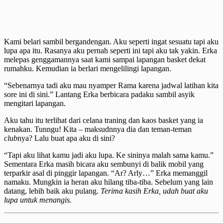
Kami belari sambil bergandengan. Aku seperti ingat sesuatu tapi aku
lupa apa itu. Rasanya aku pernah seperti ini tapi aku tak yakin. Erka
melepas genggamannya saat kami sampai lapangan basket dekat
rumahku. Kemudian ia berlari mengelilingi lapangan.
“Sebenarnya tadi aku mau nyamper Rama karena jadwal latihan kita
sore ini di sini.” Lantang Erka berbicara padaku sambil asyik
mengitari lapangan.
Aku tahu itu terlihat dari celana traning dan kaos basket yang ia
kenakan. Tunngu! Kita – maksudnnya dia dan teman-teman
club
nya? Lalu buat apa aku di sini?
“Tapi aku lihat kamu jadi aku lupa. Ke sininya malah sama kamu.”
Sementara Erka masih bicara aku sembunyi di balik mobil yang
terparkir asal di pinggir lapangan. “Ar? Arly…” Erka memanggil
namaku. Mungkin ia heran aku hilang tiba-tiba. Sebelum yang lain
datang, lebih baik aku pulang.
Terima kasih Erka, udah buat aku
lupa untuk menangis.