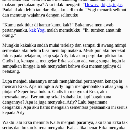
maksud perkataannya? Aku tidak mengerti. “
Dewasa, bijak, tegas
.
Padahal aku lebih tau dari dia, aku jadi malu.” Yogi menarik selimut
dan menutup wajahnya dengan selimutku.
“Kamu gak tidur di kamar kamu kak?” Bukannya menjawab
pertanyaanku,
kak Yogi
malah memelukku. “Ih, tumben amat nih
orang.”
Mungkin kakakku sudah mulai terlelap dan sampai di awang mimpi
sementara aku belum bisa menutup mataku. Meskipun aku bertekat
fokus pada pelajaran, tetap saja Arly tak akan pergi dari pikiranku.
Gadis itu, kenapa ia mengejar Erka seakan ada yang sangat ingin ia
sampaikan hingga ia tak menyadari bahwa aku memanggilnya di
belakang.
Lupa menjadi alasannya untuk menghindari pertanyaan kenapa ia
mencari Erka. Apa mungkin Arly ingin mengembalikan atlas yang ia
pinjam? Sepertinya bukan. Gadis itu menyukai Erka, aku
merasakannya. Beruntung sekali sahabatku, tapi bagaimana
dengannya? Apa ia juga menyukai Arly? Lalu bagaimana
denganku? Apa aku harus mengalah sementara perasaanku ini serius
kepada Arly.
Waktu lalu Erka meminta Kaila menjadi pacarnya, aku tahu Erka tak
serius dan bukan karena menyukai Kaila. Jika benar Erka menyukai