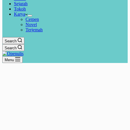
Sejarah
Tokoh
Karya
Cerpen
Novel
Terjemah
Search
Search
Menu