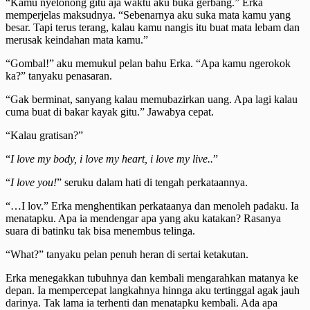
“Kamu nyelonong gitu aja waktu aku buka gerbang.” Erka
memperjelas maksudnya. “Sebenarnya aku suka mata kamu yang
besar. Tapi terus terang, kalau kamu nangis itu buat mata lebam dan
merusak keindahan mata kamu.”
“Gombal!” aku memukul pelan bahu Erka. “Apa kamu ngerokok
ka?” tanyaku penasaran.
“Gak berminat, sanyang kalau memubazirkan uang. Apa lagi kalau
cuma buat di bakar kayak gitu.” Jawabya cepat.
“Kalau gratisan?”
“
I love my body, i love my heart, i love my live..
”
“
I love you!
” seruku dalam hati di tengah perkataannya.
“…I lov.” Erka menghentikan perkataanya dan menoleh padaku. Ia
menatapku. Apa ia mendengar apa yang aku katakan? Rasanya
suara di batinku tak bisa menembus telinga.
“What?” tanyaku pelan penuh heran di sertai ketakutan.
Erka menegakkan tubuhnya dan kembali mengarahkan matanya ke
depan. Ia mempercepat langkahnya hinnga aku tertinggal agak jauh
darinya. Tak lama ia terhenti dan menatapku kembali. Ada apa