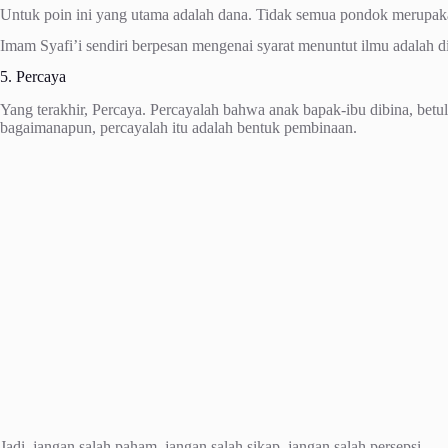
Untuk poin ini yang utama adalah dana. Tidak semua pondok merupaka
Imam Syafi’i sendiri berpesan mengenai syarat menuntut ilmu adalah 
5. Percaya
Yang terakhir, Percaya. Percayalah bahwa anak bapak-ibu dibina, bet
bagaimanapun, percayalah itu adalah bentuk pembinaan.
Jadi, jangan salah paham, jangan salah sikap, jangan salah persepsi.