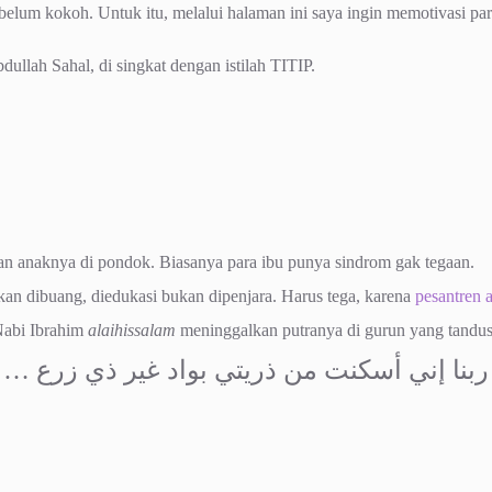
a belum kokoh. Untuk itu, melalui halaman ini saya ingin memotivasi pa
ullah Sahal, di singkat dengan istilah TITIP.
an anaknya di pondok. Biasanya para ibu punya sindrom gak tegaan.
ukan dibuang, diedukasi bukan dipenjara. Harus tega, karena
pesantren 
Nabi Ibrahim
alaihissalam
meninggalkan putranya di gurun yang tandus
ربنا إني أسكنت من ذريتي بواد غير ذي زرع …