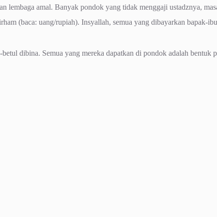
n lembaga amal. Banyak pondok yang tidak menggaji ustadznya, masa’
dirham (baca: uang/rupiah). Insyallah, semua yang dibayarkan bapak-i
ul-betul dibina. Semua yang mereka dapatkan di pondok adalah bentuk 