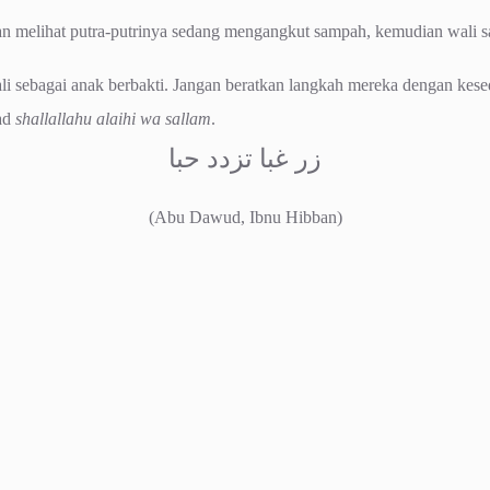
n melihat putra-putrinya sedang mengangkut sampah, kemudian wali sa
li sebagai anak berbakti. Jangan beratkan langkah mereka dengan kese
mad
shallallahu alaihi wa sallam
.
زر غبا تزدد حبا
(Abu Dawud, Ibnu Hibban)