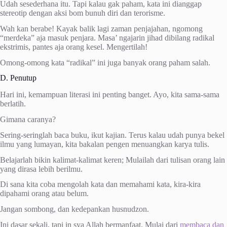
Udah sesederhana itu. Tapi kalau gak paham, kata ini dianggap
stereotip dengan aksi bom bunuh diri dan terorisme.
Wah kan berabe! Kayak balik lagi zaman penjajahan, ngomong
“merdeka” aja masuk penjara. Masa’ ngajarin jihad dibilang radikal
ekstrimis, pantes aja orang kesel. Mengertilah!
Omong-omong kata “radikal” ini juga banyak orang paham salah.
D. Penutup
Hari ini, kemampuan literasi ini penting banget. Ayo, kita sama-sama
berlatih.
Gimana caranya?
Sering-seringlah baca buku, ikut kajian. Terus kalau udah punya bekel
ilmu yang lumayan, kita bakalan pengen menuangkan karya tulis.
Belajarlah bikin kalimat-kalimat keren; Mulailah dari tulisan orang lain
yang dirasa lebih berilmu.
Di sana kita coba mengolah kata dan memahami kata, kira-kira
dipahami orang atau belum.
Jangan sombong, dan kedepankan husnudzon.
Ini dasar sekali, tapi in sya Allah bermanfaat. Mulai dari
membaca dan