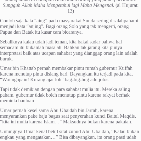
Sungguh Allah Maha Mengetahui lagi Maha Mengenal
. (al-Hujurat:
13)
Contoh saja kata “aing” pada masyarakat Sunda sering disalahpahami
menjadi kata “anjing”. Bagi orang Solo yang tak mengerti, orang
Papua dan Batak itu kasar cara bicaranya.
Sebaliknya kalau udah jadi teman, kita bakal sadar bahwa hal
semacam itu bukanlah masalah. Bahkan tak jarang kita punya
interpretasi baik atas ucapan sahabat yang dianggap orang lain adalah
buruk.
Umar bin Khattab pernah membakar pintu rumah gubernur Kuffah
karena menutup pintu disiang hari. Bayangkan itu terjadi pada kita,
“Woi ngapain! Kurang ajar loh” bag-big-bug adu jotos.
Tapi tidak demikian dengan para sahabat mulia itu. Mereka saling
paham, gubernur tidak boleh menutup pintu karena rakyat berhak
meminta bantuan.
Umar pernah kesel sama Abu Ubaidah bin Jarrah, karena
menyarankan pake baju bagus saat penyerahan kunci Baitul Maqdis,
“kita ini mulia karena Islam…” Maksudnya bukan karena pakaian.
Untungnya Umar kenal betul sifat zuhud Abu Ubaidah, “Kalau bukan
engkau yang mengatakan…” Bisa dibayangkan, itu orang pasti udah