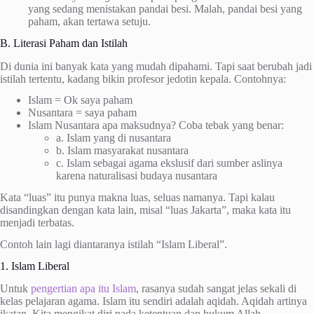
yang sedang menistakan pandai besi. Malah, pandai besi yang
paham, akan tertawa setuju.
B. Literasi Paham dan Istilah
Di dunia ini banyak kata yang mudah dipahami. Tapi saat berubah jadi
istilah tertentu, kadang bikin profesor jedotin kepala. Contohnya:
Islam = Ok saya paham
Nusantara = saya paham
Islam Nusantara apa maksudnya? Coba tebak yang benar:
a. Islam yang di nusantara
b. Islam masyarakat nusantara
c. Islam sebagai agama ekslusif dari sumber aslinya
karena naturalisasi budaya nusantara
Kata “luas” itu punya makna luas, seluas namanya. Tapi kalau
disandingkan dengan kata lain, misal “luas Jakarta”, maka kata itu
menjadi terbatas.
Contoh lain lagi diantaranya istilah “Islam Liberal”.
1. Islam Liberal
Untuk
pengertian apa itu Islam
, rasanya sudah sangat jelas sekali di
kelas pelajaran agama. Islam itu sendiri adalah aqidah. Aqidah artinya
ikatan. Kita mengikat diri pada ketentuan dan hukum Allah.