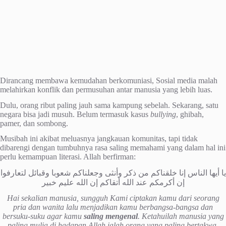
Dirancang membawa kemudahan berkomuniasi, Sosial media malah
melahirkan konflik dan permusuhan antar manusia yang lebih luas.
Dulu, orang ribut paling jauh sama kampung sebelah. Sekarang, satu
negara bisa jadi musuh. Belum termasuk kasus
bullying
, ghibah,
pamer, dan sombong.
Musibah ini akibat meluasnya jangkauan komunitas, tapi tidak
dibarengi dengan tumbuhnya rasa saling memahami yang dalam hal ini
perlu kemampuan literasi. Allah berfirman:
يا أيها الناس إنا خلقناكم من ذكر وأنثى وجعلناكم شعوبا وقبائل لتعارفوا
إن أكرمكم عند الله أتقاكم إن الله عليم خبير
Hai sekalian manusia, sungguh Kami ciptakan kamu dari seorang
pria dan wanita lalu menjadikan kamu berbangsa-bangsa dan
bersuku-suku agar kamu
saling mengenal
. Ketahuilah manusia yang
paling mulia di hadapan Allah ialah orang yang paling bertakwa.